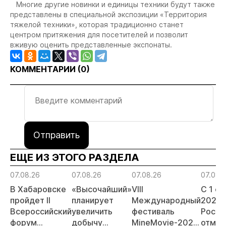
Многие другие новинки и единицы техники будут также
представлены в специальной экспозиции «Территория
тяжелой техники», которая традиционно станет
центром притяжения для посетителей и позволит
вживую оценить представленные экспонаты.
КОММЕНТАРИИ (
0
)
Отправить
ЕЩЕ ИЗ ЭТОГО РАЗДЕЛА
07.08.26
07.08.26
07.08.26
07.08.
В Хабаровске
«Высочайший»
VIII
С 1 с
пройдет II
планирует
Международный
2026 
Всероссийский
увеличить
фестиваль
Росси
форум
добычу
MineMovie-2026
отмен