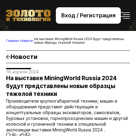
Вход / Регистрация
+7 (495) 221-76-32
bsv@zolteh.ru
На выставке MiningWorld Russia 2024 будут представлены
Главная
Новости
новые образцы тяжелой техники
Новости
16 апреля 2024
На выставке MiningWorld Russia 2024
будут представлены новые образцы
тяжелой техники
Производители крупногабаритной техники, машин и
оборудования представят действующие и
концептуальные образцы экскаваторов, самосвалов,
буровых установок, горнопроходческих машин и другой
колесной и гусеничной техники в специальной
экспозиции выставки MiningWorld Russia 2024 .
0
822
0
0