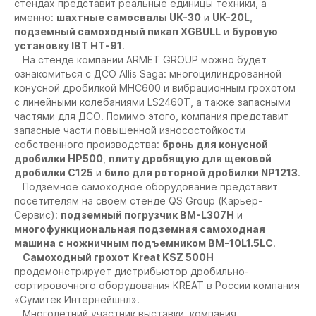
стендах представит реальные единицы техники, а
именно:
шахтные самосвалы UK-30
и
UK-20L
,
подземный самоходный пикап XGBULL
и
буровую
установку IBT HT-91
.
На стенде компании ARMET GROUP можно будет
ознакомиться с ДСО Allis Saga: многоцилиндрованной
конусной дробилкой MHC600 и вибрационным грохотом
с линейными колебаниями LS2460T, а также запасными
частями для ДСО. Помимо этого, компания представит
запасные части повышенной износостойкости
собственного производства:
бронь для конусной
дробилки НР500
,
плиту дробящую для щековой
дробилки С125
и
било для роторной дробилки NP1213
.
Подземное самоходное оборудование представит
посетителям на своем стенде QS Group (Карьер-
Сервис):
подземный погрузчик BM-L307Н
и
многофункциональная подземная самоходная
машина с ножничным подъемником BM-10L1.5LC
.
Самоходный грохот Kreat KSZ 500H
продемонстрирует дистрибьютор дробильно-
сортировочного оборудования KREAT в России компания
«Сумитек Интернейшнл».
Многолетний участник выставки, компания