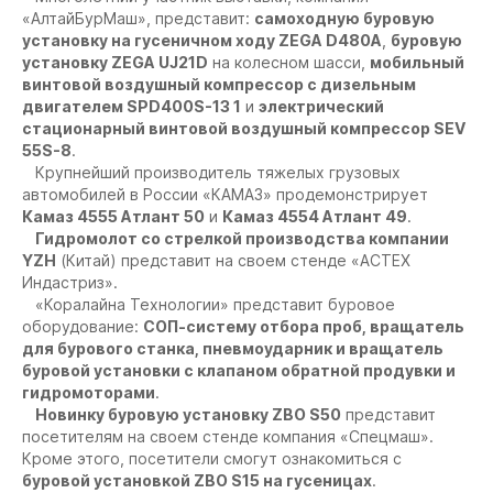
«АлтайБурМаш», представит:
самоходную буровую
установку на гусеничном ходу ZEGA D480A
,
буровую
установку ZEGA UJ21D
на колесном шасси,
мобильный
винтовой воздушный компрессор с дизельным
двигателем SPD400S-13 1
и
электрический
стационарный винтовой воздушный компрессор SEV
55S-8
.
Крупнейший производитель тяжелых грузовых
автомобилей в России «КАМАЗ» продемонстрирует
Камаз 4555 Атлант 50
и
Камаз 4554 Атлант 49
.
Гидромолот со стрелкой производства компании
YZH
(Китай) представит на своем стенде «АСТЕХ
Индастриз».
«Коралайна Технологии» представит буровое
оборудование:
СОП-систему отбора проб, вращатель
для бурового станка, пневмоударник и вращатель
буровой установки с клапаном обратной продувки и
гидромоторами
.
Новинку буровую установку ZBO S50
представит
посетителям на своем стенде компания «Спецмаш».
Кроме этого, посетители смогут ознакомиться с
буровой установкой ZBO S15 на гусеницах
.