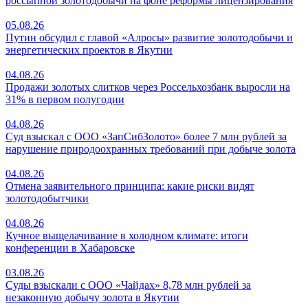
россыпной золотодобычи на фоне реформы лицензирования
05.08.26
Путин обсудил с главой «Алросы» развитие золотодобычи и
энергетических проектов в Якутии
04.08.26
Продажи золотых слитков через Россельхозбанк выросли на
31% в первом полугодии
04.08.26
Суд взыскал с ООО «ЗапСибЗолото» более 7 млн рублей за
нарушение природоохранных требований при добыче золота
04.08.26
Отмена заявительного принципа: какие риски видят
золотодобытчики
04.08.26
Кучное выщелачивание в холодном климате: итоги
конференции в Хабаровске
03.08.26
Суды взыскали с ООО «Чайдах» 8,78 млн рублей за
незаконную добычу золота в Якутии