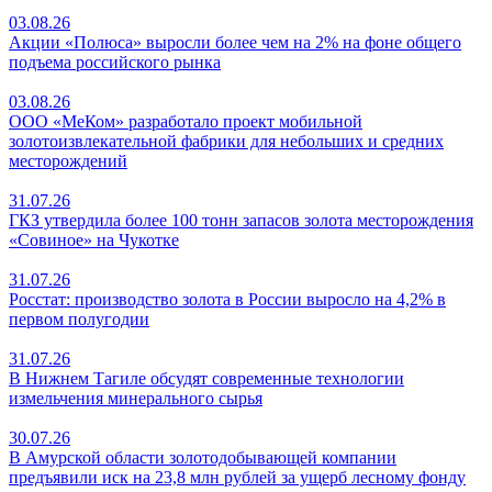
03.08.26
Акции «Полюса» выросли более чем на 2% на фоне общего
подъема российского рынка
03.08.26
ООО «МеКом» разработало проект мобильной
золотоизвлекательной фабрики для небольших и средних
месторождений
31.07.26
ГКЗ утвердила более 100 тонн запасов золота месторождения
«Совиное» на Чукотке
31.07.26
Росстат: производство золота в России выросло на 4,2% в
первом полугодии
31.07.26
В Нижнем Тагиле обсудят современные технологии
измельчения минерального сырья
30.07.26
В Амурской области золотодобывающей компании
предъявили иск на 23,8 млн рублей за ущерб лесному фонду