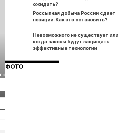
ожидать?
Россыпная добыча России сдает
позиции. Как это остановить?
Невозможного не существует или
когда законы будут защищать
эффективные технологии
ФОТО
Выставка «Рудник
Российская
т с
2026» пройдет в
отраслевая
г.
Екатеринбурге
энергетическая
Подробнее
Подробнее
конференция Р
2026