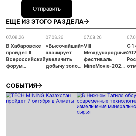
Отправить
ЕЩЕ ИЗ ЭТОГО РАЗДЕЛА
07.08.26
07.08.26
07.08.26
07.0
В Хабаровске
«Высочайший»
VIII
С 1
пройдет II
планирует
Международный
202
Всероссийский
увеличить
фестиваль
Рос
форум
добычу золота
MineMovie-2026
отм
«Россыпное
до 10 тонн в
открыл прием
зая
золото
2026 году
заявок
при
СОБЫТИЯ
России»
рос
от
рис
про
МС