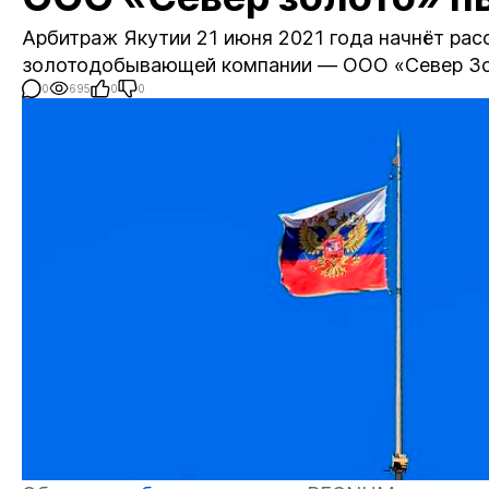
Арбитраж Якутии 21 июня 2021 года начнёт рас
золотодобывающей компании — ООО «Север Зо
0
695
0
0