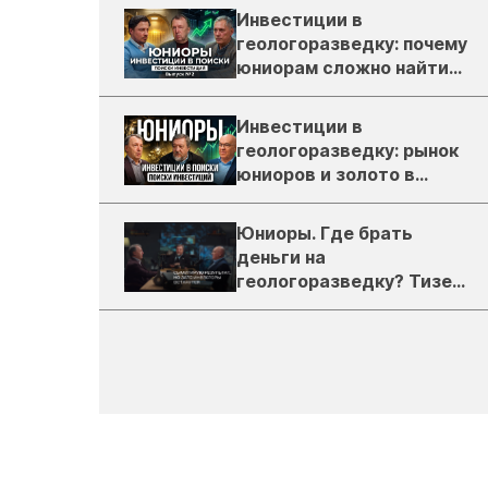
Инвестиции в
геологоразведку: почему
юниорам сложно найти
деньги
Инвестиции в
геологоразведку: рынок
юниоров и золото в
России
Юниоры. Где брать
деньги на
геологоразведку? Тизер
подкаста ЗиТ №1