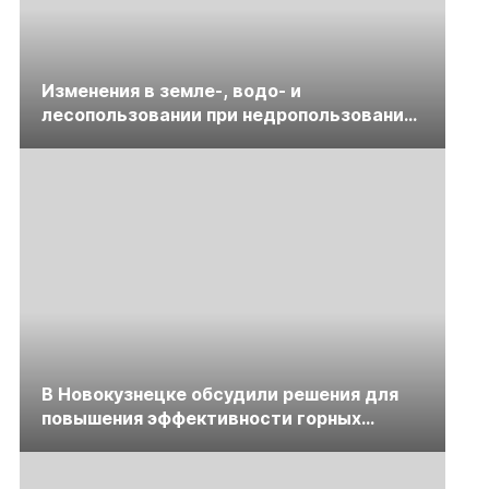
Изменения в земле-, водо- и
лесопользовании при недропользовании
обсудят на семинаре «ПравоТЭК»
В Новокузнецке обсудили решения для
повышения эффективности горных
предприятий