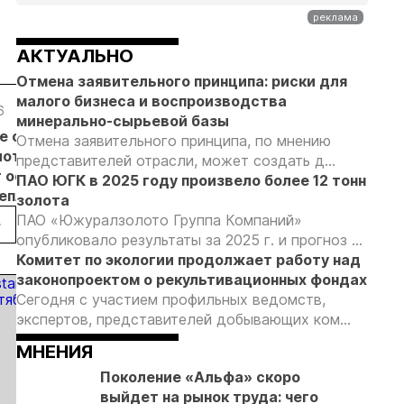
АКТУАЛЬНО
Отмена заявительного принципа: риски для
малого бизнеса и воспроизводства
6
05.08.26
05.08.26
05.08.26
минерально-сырьевой базы
е с
Добыча
Кассация
Эксперты
Отмена заявительного принципа, по мнению
лотников
золота на
оставила в
предложили
представителей отрасли, может создать д...
т основанием
Камчатке
силе
изменить
ПАО ЮГК в 2025 году произвело более 12 тонн
неплановых
снизилась
приговор
подходы к
золота
рок
на 20,3% в
по делу о
регулированию
ПАО «Южуралзолото Группа Компаний»
пользователей
первом
незаконной
россыпной
опубликовало результаты за 2025 г. и прогноз ...
полугодии
добыче 43
золотодобычи
Комитет по экологии продолжает работу над
кг золота и
на фоне
законопроектом о рекультивационных фондах
серебра на
реформы
Сегодня с участием профильных ведомств,
Урале
лицензирования
экспертов, представителей добывающих ком...
МНЕНИЯ
Поколение «Альфа» скоро
выйдет на рынок труда: чего