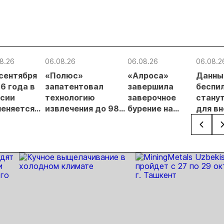
8.26
06.08.26
06.08.26
06.08.2
 сентября
«Полюс»
«Алроса»
Данны
6 года в
запатентовал
завершила
беспи
сии
технологию
заверочное
стану
еняется
извлечения до 98%
бурение на
для в
вительный
золота из
золоторудном
прове
нцип на
металлургического
месторождении
недро
сыпи:
шлака
Дегдекан
раслевые
ки и
гнозы для
Б