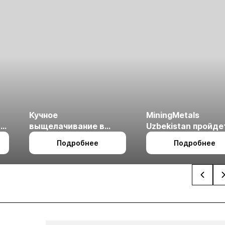
Кучное
MiningMetals
ые
выщелачивание в
Uzbekistan пройде
холодном климате
27 по 29 октября в 
Подробнее
Подробнее
Ташкент