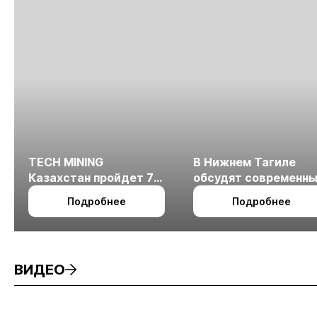
TECH MINING
В Нижнем Тагиле
Казахстан пройдет 7
обсудят современн
октября в Алматы
технологии
Подробнее
Подробнее
измельчения
минерального сырья
ВИДЕО