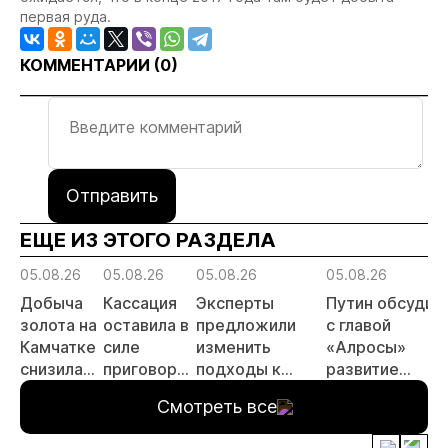
первая руда.
КОММЕНТАРИИ (
0
)
Отправить
ЕЩЕ ИЗ ЭТОГО РАЗДЕЛА
05.08.26
05.08.26
05.08.26
05.08.26
Добыча
Кассация
Эксперты
Путин обсудил
золота на
оставила в
предложили
с главой
Камчатке
силе
изменить
«Алросы»
снизилась
приговор
подходы к
развитие
на 20,3%
по делу о
регулированию
золотодобычи
Смотреть все
в первом
незаконной
россыпной
и
полугодии
добыче 43
золотодобычи
энергетически