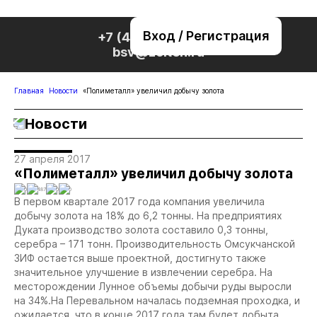
Вход / Регистрация
+7 (495) 221-76-32
bsv@zolteh.ru
Главная
Новости
«Полиметалл» увеличил добычу золота
Новости
27 апреля 2017
«Полиметалл» увеличил добычу золота
0
487
0
0
В первом квартале 2017 года компания увеличила
добычу золота на 18% до 6,2 тонны. На предприятиях
Дуката производство золота составило 0,3 тонны,
серебра – 171 тонн. Производительность Омсукчанской
ЗИФ остается выше проектной, достигнуто также
значительное улучшение в извлечении серебра. На
месторождении Лунное объемы добычи руды выросли
на 34%.На Перевальном началась подземная проходка, и
ожидается, что в конце 2017 года там будет добыта