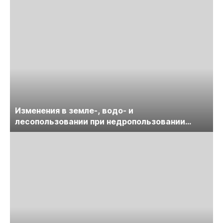
Изменения в земле-, водо- и
лесопользовании при недропользовании
обсудят на семинаре «ПравоТЭК»