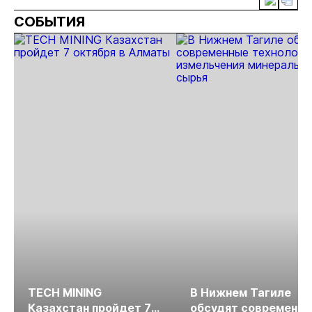
кг золота и
на фоне
проектов в
СОБЫТИЯ
серебра на
реформы
Якутии
Урале
лицензирования
TECH MINING
В Нижнем Тагиле
Казахстан пройдет 7
обсудят современн