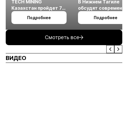
TECH MINING
В Нижнем Тагиле
Казахстан пройдет 7
обсудят современн
октября в Алматы
технологии
Подробнее
Подробнее
измельчения
минерального сырья
Смотреть все
ВИДЕО