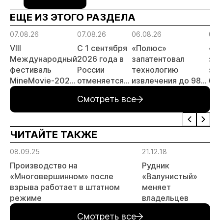
ЕЩЕ ИЗ ЭТОГО РАЗДЕЛА
07.08.26
07.08.26
06.08.26
06.
VIII
С 1 сентября
«Полюс»
«А
Международный
2026 года в
запатентовал
за
фестиваль
России
технологию
за
MineMovie-2026
отменяется
извлечения до 98%
бу
открыл прием
заявительный
золота из
зо
Смотреть все
заявок
принцип на
металлургического
ме
россыпи:
шлака
Де
отраслевые
ЧИТАЙТЕ ТАКЖЕ
риски и
прогнозы для
08.09.25
21.12.18
МСБ
Производство на
Рудник
«Многовершинном» после
«Валунистый»
взрыва работает в штатном
меняет
режиме
владельцев
Смотреть все