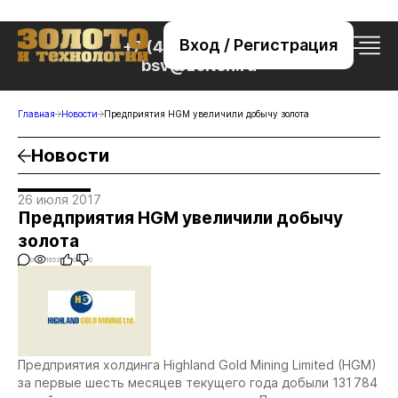
Вход / Регистрация
+7 (495) 221-76-32
bsv@zolteh.ru
Главная
Новости
Предприятия HGM увеличили добычу золота
Новости
26 июля 2017
Предприятия HGM увеличили добычу
золота
0
1653
0
0
Предприятия холдинга Highland Gold Mining Limited (HGM)
за первые шесть месяцев текущего года добыли 131 784