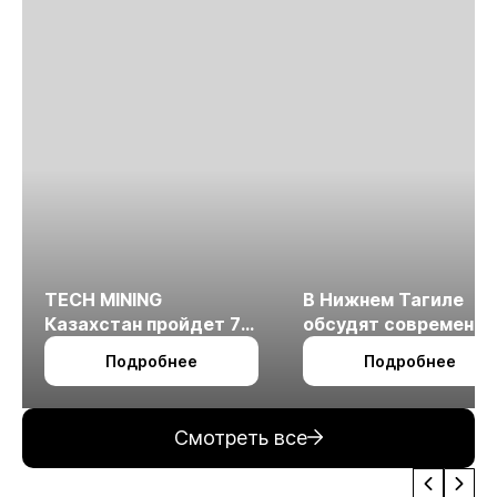
TECH MINING
В Нижнем Тагиле
Казахстан пройдет 7
обсудят современн
октября в Алматы
технологии
Подробнее
Подробнее
измельчения
минерального сырья
Смотреть все