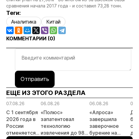
сравнения начала 2017 года - и составил 73,28 тонн.
Теги:
Аналитика
Китай
КОММЕНТАРИИ (
0
)
Отправить
ЕЩЕ ИЗ ЭТОГО РАЗДЕЛА
07.08.26
06.08.26
06.08.26
06.
С 1 сентября
«Полюс»
«Алроса»
Да
2026 года в
запатентовал
завершила
бес
России
технологию
заверочное
ста
отменяется
извлечения до 98%
бурение на
для