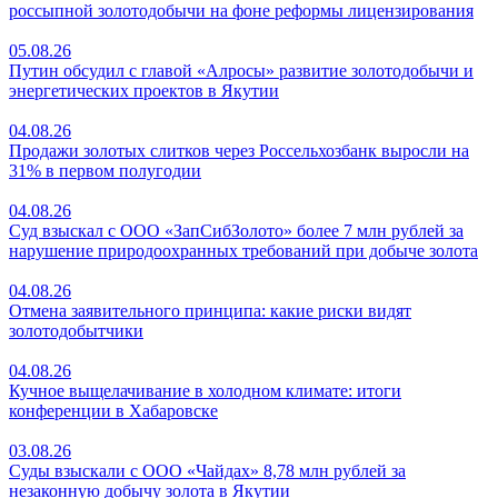
россыпной золотодобычи на фоне реформы лицензирования
05.08.26
Путин обсудил с главой «Алросы» развитие золотодобычи и
энергетических проектов в Якутии
04.08.26
Продажи золотых слитков через Россельхозбанк выросли на
31% в первом полугодии
04.08.26
Суд взыскал с ООО «ЗапСибЗолото» более 7 млн рублей за
нарушение природоохранных требований при добыче золота
04.08.26
Отмена заявительного принципа: какие риски видят
золотодобытчики
04.08.26
Кучное выщелачивание в холодном климате: итоги
конференции в Хабаровске
03.08.26
Суды взыскали с ООО «Чайдах» 8,78 млн рублей за
незаконную добычу золота в Якутии