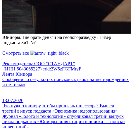
Юниоры. Где брать деньги на геологоразведку? Тизер
подкаста ЗиТ №1
Смотреть все
Рекламодатель: ООО "СТАНДАРТ"
(ИНН 5043065227) erid:2W5zFGFMryF
Лента Юниора
Сообщения о результатах поисковых работ на месторождениях
и не только
13.07.2026
Что нужно юниору, чтобы привлечь инвестора? Вышел
третий выпуск подкаста «Экономика недропользования»
Журнал «Золото и технологии» опубликовал третий выпуск
цикла подкастов «Юниоры: инвестиции в поиски — поиски
инвестиций»