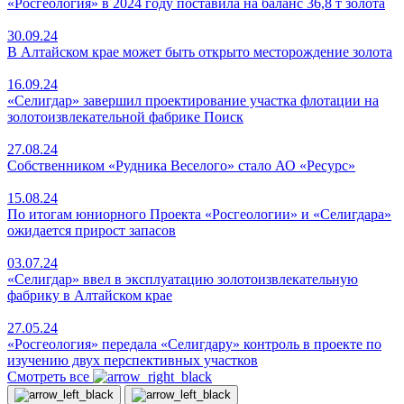
«Росгеология» в 2024 году поставила на баланс 36,8 т золота
30.09.24
В Алтайском крае может быть открыто месторождение золота
16.09.24
«Селигдар» завершил проектирование участка флотации на
золотоизвлекательной фабрике Поиск
27.08.24
Собственником «Рудника Веселого» стало АО «Ресурс»
15.08.24
По итогам юниорного Проекта «Росгеологии» и «Селигдара»
ожидается прирост запасов
03.07.24
«Селигдар» ввел в эксплуатацию золотоизвлекательную
фабрику в Алтайском крае
27.05.24
«Росгеология» передала «Селигдару» контроль в проекте по
изучению двух перспективных участков
Смотреть все