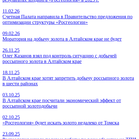
11.02.26
Счетная Палата направила в Правительство предложения по
оптимизации структуры «Росгеологии»
09.02.26
Моратория на добычу золота в Алтайском крае не будет
26.11.25
Олег Казанов взял под контроль ситуацию с добычей
россыпного золота в Алтайском крае
18.11.25
В Алтайском крае хотят запретить добычу россыпного золота
в шести районах
03.10.25
В Алтайском крае посчитали экономический эффект от
россыпной золотодобычи
02.10.25
«Росгеология» будет искать золото недалеко от Томска
23.09.25