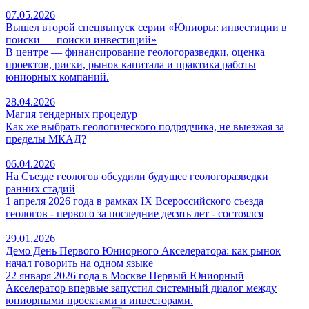
07.05.2026
Вышел второй спецвыпуск серии «Юниоры: инвестиции в
поиски — поиски инвестиций»
В центре — финансирование геологоразведки, оценка
проектов, риски, рынок капитала и практика работы
юниорных компаний.
28.04.2026
Магия тендерных процедур
Как же выбрать геологического подрядчика, не выезжая за
пределы МКАД?
06.04.2026
На Съезде геологов обсудили будущее геологоразведки
ранних стадий
1 апреля 2026 года в рамках IX Всероссийского съезда
геологов - первого за последние десять лет - состоялся
29.01.2026
Демо День Первого Юниорного Акселератора: как рынок
начал говорить на одном языке
22 января 2026 года в Москве Первый Юниорный
Акселератор впервые запустил системный диалог между
юниорными проектами и инвесторами.