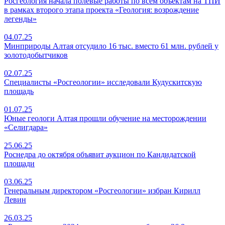
Росгеология начала полевые работы по всем объектам на ТПИ
в рамках второго этапа проекта «Геология: возрождение
легенды»
04.07.25
Минприроды Алтая отсудило 16 тыс. вместо 61 млн. рублей у
золотодобытчиков
02.07.25
Специалисты «Росгеологии» исследовали Кудускитскую
площадь
01.07.25
Юные геологи Алтая прошли обучение на месторождении
«Селигдара»
25.06.25
Роснедра до октября объявит аукцион по Кандидатской
площади
03.06.25
Генеральным директором «Росгеологии» избран Кирилл
Левин
26.03.25