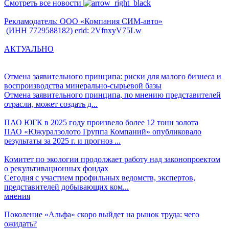
Смотреть все новости
Рекламодатель: ООО «Компания СИМ-авто»
(ИНН 7729588182) erid: 2VfnxyV75Lw
АКТУАЛЬНО
Отмена заявительного принципа: риски для малого бизнеса и
воспроизводства минерально-сырьевой базы
Отмена заявительного принципа, по мнению представителей
отрасли, может создать д...
ПАО ЮГК в 2025 году произвело более 12 тонн золота
ПАО «Южуралзолото Группа Компаний» опубликовало
результаты за 2025 г. и прогноз ...
Комитет по экологии продолжает работу над законопроектом
о рекультивационных фондах
Сегодня с участием профильных ведомств, экспертов,
представителей добывающих ком...
мнения
Поколение «Альфа» скоро выйдет на рынок труда: чего
ожидать?