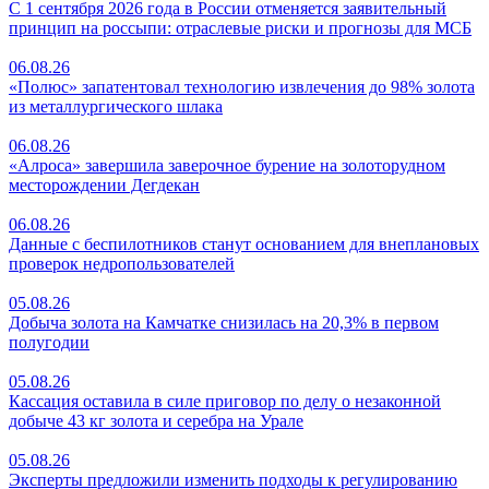
С 1 сентября 2026 года в России отменяется заявительный
принцип на россыпи: отраслевые риски и прогнозы для МСБ
06.08.26
«Полюс» запатентовал технологию извлечения до 98% золота
из металлургического шлака
06.08.26
«Алроса» завершила заверочное бурение на золоторудном
месторождении Дегдекан
06.08.26
Данные с беспилотников станут основанием для внеплановых
проверок недропользователей
05.08.26
Добыча золота на Камчатке снизилась на 20,3% в первом
полугодии
05.08.26
Кассация оставила в силе приговор по делу о незаконной
добыче 43 кг золота и серебра на Урале
05.08.26
Эксперты предложили изменить подходы к регулированию