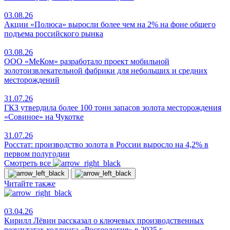
03.08.26
Акции «Полюса» выросли более чем на 2% на фоне общего
подъема российского рынка
03.08.26
ООО «МеКом» разработало проект мобильной
золотоизвлекательной фабрики для небольших и средних
месторождений
31.07.26
ГКЗ утвердила более 100 тонн запасов золота месторождения
«Совиное» на Чукотке
31.07.26
Росстат: производство золота в России выросло на 4,2% в
первом полугодии
Смотреть все
Читайте также
03.04.26
Кирилл Лёвин рассказал о ключевых производственных
результатах холдинга «Росгеология» в 2025 г.