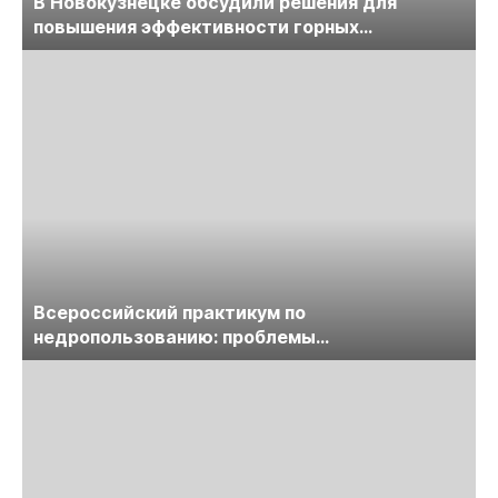
В Новокузнецке обсудили решения для
повышения эффективности горных
предприятий
Всероссийский практикум по
недропользованию: проблемы
лицензирования, цифровизации, экспертизы
пройдет в начале июля