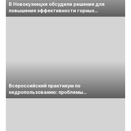
В Новокузнецке обсудили решения для
повышения эффективности горных
предприятий
Всероссийский практикум по
недропользованию: проблемы
лицензирования, цифровизации, экспертизы
пройдет в начале июля