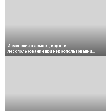
Изменения в земле-, водо- и
лесопользовании при недропользовании
обсудят на семинаре «ПравоТЭК»