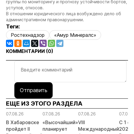
группы по мониторингу и прогнозу устойчивости бортов,
уступов, откосов.
В отношении юридического лица возбуждено дело об
административном правонарушении.
Теги:
Ростехнадзор
«Амур Минералс»
КОММЕНТАРИИ (
0
)
Отправить
ЕЩЕ ИЗ ЭТОГО РАЗДЕЛА
07.08.26
07.08.26
07.08.26
07.08.
В Хабаровске
«Высочайший»
VIII
С 1 с
пройдет II
планирует
Международный
2026 