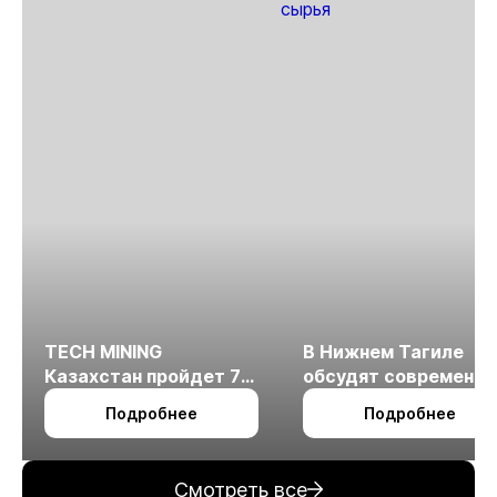
TECH MINING
В Нижнем Тагиле
Казахстан пройдет 7
обсудят современн
октября в Алматы
технологии
Подробнее
Подробнее
измельчения
минерального сырья
Смотреть все