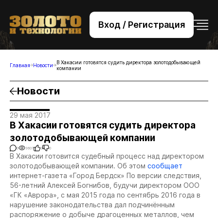
Вход / Регистрация
+7 (495) 221-76-32
bsv@zolteh.ru
В Хакасии готовятся судить директора золотодобывающей
Главная
Новости
компании
Новости
29 мая 2017
В Хакасии готовятся судить директора
золотодобывающей компании
0
3607
0
0
В Хакасии готовится судебный процесс над директором
золотодобывающей компании. Об этом
сообщает
интернет-газета «Город Бердск» По версии следствия,
56-летний Алексей Богнибов, будучи директором ООО
«ГК «Аврора», с мая 2015 года по сентябрь 2016 года в
нарушение законодательства дал подчинённым
распоряжение о добыче драгоценных металлов, чем