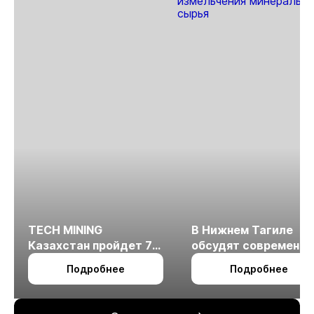
TECH MINING
В Нижнем Тагиле
Казахстан пройдет 7
обсудят современн
октября в Алматы
технологии
Подробнее
Подробнее
измельчения
минерального сырья