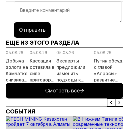
Отправить
ЕЩЕ ИЗ ЭТОГО РАЗДЕЛА
05.08.26
05.08.26
05.08.26
05.08.26
Добыча
Кассация
Эксперты
Путин обсудил
золота на
оставила в
предложили
с главой
Камчатке
силе
изменить
«Алросы»
снизилась
приговор
подходы к
развитие
на 20,3%
по делу о
регулированию
золотодобычи
Смотреть все
в первом
незаконной
россыпной
и
полугодии
добыче 43
золотодобычи
энергетически
кг золота и
на фоне
проектов в
СОБЫТИЯ
серебра на
реформы
Якутии
Урале
лицензирования