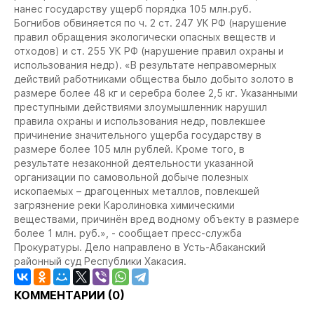
нанес государству ущерб порядка 105 млн.руб.
Богнибов обвиняется по ч. 2 ст. 247 УК РФ (нарушение
правил обращения экологически опасных веществ и
отходов) и ст. 255 УК РФ (нарушение правил охраны и
использования недр). «В результате неправомерных
действий работниками общества было добыто золото в
размере более 48 кг и серебра более 2,5 кг. Указанными
преступными действиями злоумышленник нарушил
правила охраны и использования недр, повлекшее
причинение значительного ущерба государству в
размере более 105 млн рублей. Кроме того, в
результате незаконной деятельности указанной
организации по самовольной добыче полезных
ископаемых – драгоценных металлов, повлекшей
загрязнение реки Каролиновка химическими
веществами, причинён вред водному объекту в размере
более 1 млн. руб.», - сообщает пресс-служба
Прокуратуры. Дело направлено в Усть-Абаканский
районный суд Республики Хакасия.
КОММЕНТАРИИ (
0
)