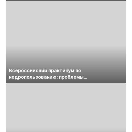
предприятий
Всероссийский практикум по
недропользованию: проблемы
лицензирования, цифровизации, экспертизы
пройдет в начале июля