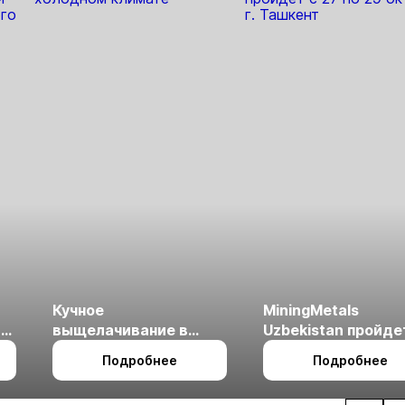
Урале
лицензирования
Кучное
MiningMetals
ые
выщелачивание в
Uzbekistan пройде
холодном климате
27 по 29 октября в 
Подробнее
Подробнее
Ташкент