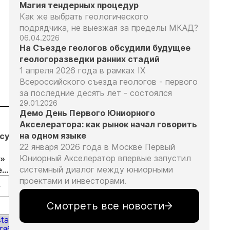
Магия тендерных процедур
Как же выбрать геологического
подрядчика, не выезжая за пределы МКАД?
06.04.2026
На Съезде геологов обсудили будущее
геологоразведки ранних стадий
1 апреля 2026 года в рамках IX
Всероссийского съезда геологов - первого
за последние десять лет - состоялся
29.01.2026
Демо День Первого Юниорного
04.08.26
04.08.26
04.08.26
Акселератора: как рынок начал говорить
на одном языке
бсудил
Продажи
Суд взыскал с
Отмена
22 января 2026 года в Москве Первый
золотых
ООО
заявительн
Юниорный Акселератор впервые запустил
»
слитков через
«ЗапСибЗолото»
принципа: к
системный диалог между юниорными
е
Россельхозбанк
более 7 млн
риски видят
проектами и инвесторами.
обычи
выросли на 31%
рублей за
золотодобы
в первом
нарушение
ических
полугодии
природоохранных
Смотреть все новости
 в
требований при
добыче золота