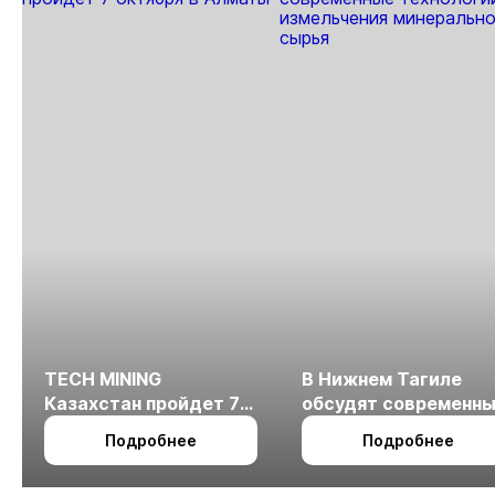
TECH MINING
В Нижнем Тагиле
Казахстан пройдет 7
обсудят современн
октября в Алматы
технологии
Подробнее
Подробнее
измельчения
минерального сырья