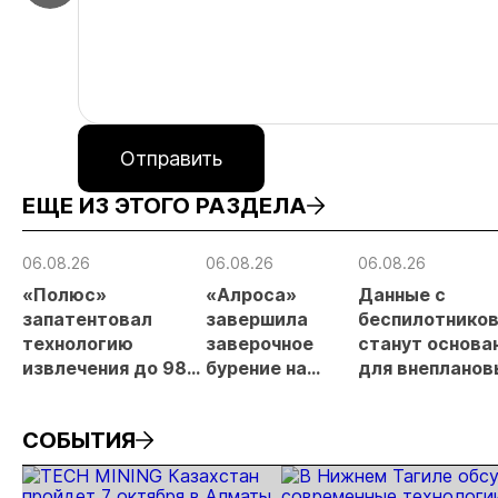
Отправить
ЕЩЕ ИЗ ЭТОГО РАЗДЕЛА
06.08.26
06.08.26
06.08.26
«Полюс»
«Алроса»
Данные с
запатентовал
завершила
беспилотнико
технологию
заверочное
станут основа
извлечения до 98%
бурение на
для внепланов
золота из
золоторудном
проверок
металлургического
месторождении
недропользов
СОБЫТИЯ
шлака
Дегдекан