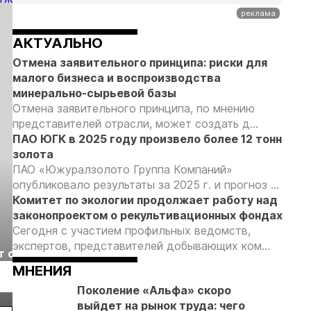
АКТУАЛЬНО
Отмена заявительного принципа: риски для
малого бизнеса и воспроизводства
минерально-сырьевой базы
Отмена заявительного принципа, по мнению
представителей отрасли, может создать д...
ПАО ЮГК в 2025 году произвело более 12 тонн
золота
ПАО «Южуралзолото Группа Компаний»
опубликовало результаты за 2025 г. и прогноз ...
Комитет по экологии продолжает работу над
законопроектом о рекультивационных фондах
Сегодня с участием профильных ведомств,
Выставка «Рудник
Российская
экспертов, представителей добывающих ком...
т с
2026» пройдет в
отраслевая
г.
Екатеринбурге
энергетическая
МНЕНИЯ
Подробнее
Подробнее
конференция Р
Поколение «Альфа» скоро
2026
выйдет на рынок труда: чего