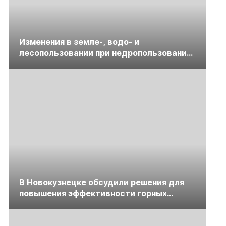
Изменения в земле-, водо- и
лесопользовании при недропользовании
обсудят на семинаре «ПравоТЭК»
В Новокузнецке обсудили решения для
повышения эффективности горных
предприятий