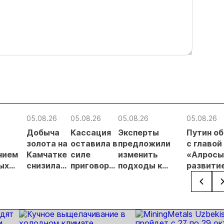
05.08.26
05.08.26
05.08.26
05.08.26
Добыча
Кассация
Эксперты
Путин о
в
золота на
оставила в
предложили
с главой
нием
Камчатке
силе
изменить
«Алросы
ых
снизилась
приговор
подходы к
развити
на 20,3% в
по делу о
регулированию
золотод
ателей
первом
незаконной
россыпной
и
полугодии
добыче 43
золотодобычи
энергет
кг золота и
на фоне
проектов
серебра на
реформы
Якутии