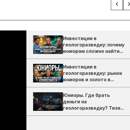
Инвестиции в
геологоразведку: почему
юниорам сложно найти
деньги
Инвестиции в
геологоразведку: рынок
юниоров и золото в
России
Юниоры. Где брать
деньги на
геологоразведку? Тизер
подкаста ЗиТ №1