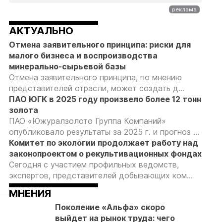
АКТУАЛЬНО
Отмена заявительного принципа: риски для
малого бизнеса и воспроизводства
минерально-сырьевой базы
Отмена заявительного принципа, по мнению
представителей отрасли, может создать д...
ПАО ЮГК в 2025 году произвело более 12 тонн
золота
ПАО «Южуралзолото Группа Компаний»
опубликовало результаты за 2025 г. и прогноз ...
Комитет по экологии продолжает работу над
законопроектом о рекультивационных фондах
Сегодня с участием профильных ведомств,
экспертов, представителей добывающих ком...
МНЕНИЯ
Поколение «Альфа» скоро
04.08.26
04.08.26
04.08.26
выйдет на рынок труда: чего