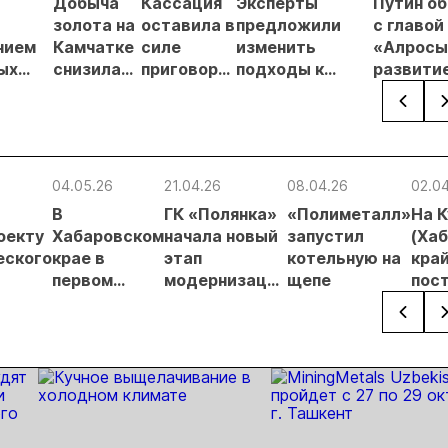
Добыча
Кассация
Эксперты
Путин о
в
золота на
оставила в
предложили
с главой
нием
Камчатке
силе
изменить
«Алросы
ых
снизилась
приговор
подходы к
развити
на 20,3% в
по делу о
регулированию
золотод
ателей
первом
незаконной
россыпной
и
полугодии
добыче 43
золотодобычи
энергет
кг золота и
на фоне
проектов
серебра на
реформы
Якутии
04.05.26
21.04.26
08.04.26
02.0
Урале
лицензирования
В
ГК «Полянка»
«Полиметалл»
На 
оекту
Хабаровском
начала новый
запустил
(Ха
еского
крае в
этап
котельную на
край
первом
модернизации
щепе
пос
квартале
производства
нов
добыли 6,3
общ
тонны
золота