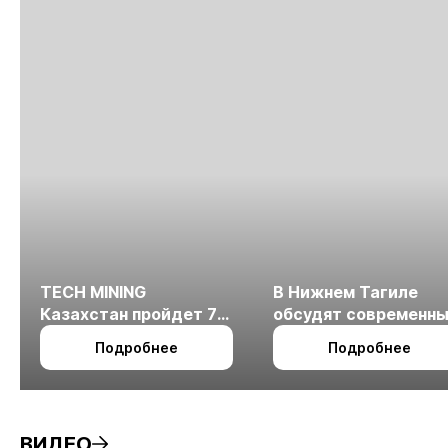
TECH MINING
В Нижнем Тагиле
Казахстан пройдет 7
обсудят современн
октября в Алматы
технологии
Подробнее
Подробнее
измельчения
минерального сырья
ВИДЕО