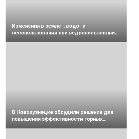
Изменения в земле-, водо- и
лесопользовании при недропользовании
обсудят на семинаре «ПравоТЭК»
В Новокузнецке обсудили решения для
повышения эффективности горных
предприятий