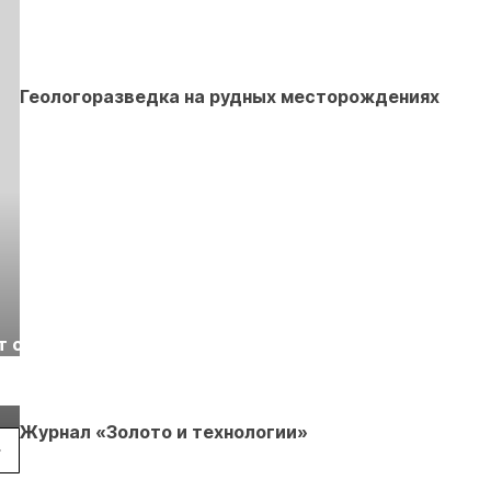
Геологоразведка на рудных месторождениях
Выставка «Рудник
Российская
т с
2026» пройдет в
отраслевая
г.
Екатеринбурге
энергетическая
Подробнее
Подробнее
конференция Р
2026
Журнал «Золото и технологии»