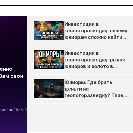
Инвестиции в
геологоразведку: почему
юниорам сложно найти
деньги
Инвестиции в
геологоразведку: рынок
юниоров и золото в
России
Юниоры. Где брать
деньги на
геологоразведку? Тизер
подкаста ЗиТ №1