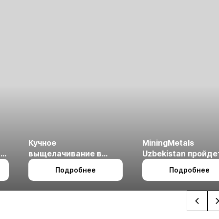
Кучное
MiningMetals
ые
выщелачивание в
Uzbekistan пройде
холодном климате
27 по 29 октября в 
Подробнее
Подробнее
Ташкент