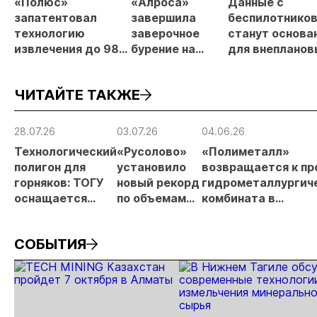
«Полюс»
«Алроса»
Данные с
запатентовал
завершила
беспилотнико
технологию
заверочное
станут основа
извлечения до 98%
бурение на
для внепланов
золота из
золоторудном
проверок
металлургического
месторождении
недропользов
ЧИТАЙТЕ ТАКЖЕ
шлака
Дегдекан
28.07.26
03.07.26
04.06.26
Технологический
«Русолово»
«Полиметалл»
полигон для
установило
возвращается к пр
горняков: ТОГУ
новый рекорд
гидрометаллургич
оснащается
по объемам
комбината в
современным
производства
Хабаровском крае
оборудованием
СОБЫТИЯ
отечественного
производства