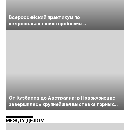
Всероссийский практикум по
недропользованию: проблемы
лицензирования, цифровизации, экспертизы
пройдет в начале июля
От Кузбасса до Австралии: в Новокузнецке
завершилась крупнейшая выставка горных
технологий «Недра России. Уголь России и
Майнинг»
МЕЖДУ ДЕЛОМ