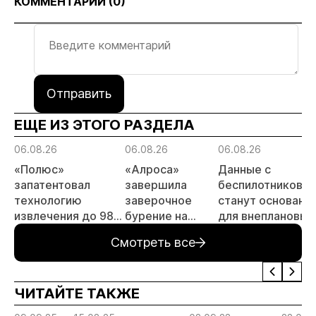
КОММЕНТАРИИ (
0
)
Отправить
ЕЩЕ ИЗ ЭТОГО РАЗДЕЛА
06.08.26
06.08.26
06.08.26
«Полюс»
«Алроса»
Данные с
запатентовал
завершила
беспилотников
технологию
заверочное
станут основани
извлечения до 98%
бурение на
для внеплановых
золота из
золоторудном
проверок
Смотреть все
металлургического
месторождении
недропользоват
шлака
Дегдекан
ЧИТАЙТЕ ТАКЖЕ