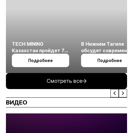
TECH MINING
В Нижнем Тагиле
Казахстан пройдет 7
обсудят современн
октября в Алматы
технологии
Подробнее
Подробнее
измельчения
минерального сырья
Смотреть все
ВИДЕО