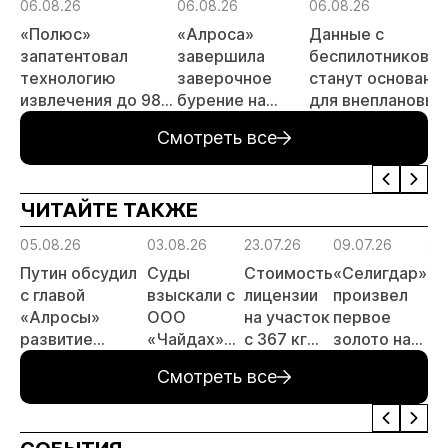
06.08.26
06.08.26
06.08.26
«Полюс»
«Алроса»
Данные с
запатентовал
завершила
беспилотников
технологию
заверочное
станут основани
извлечения до 98%
бурение на
для внеплановых
золота из
золоторудном
проверок
Смотреть все
металлургического
месторождении
недропользоват
шлака
Дегдекан
ЧИТАЙТЕ ТАКЖЕ
05.08.26
03.08.26
23.07.26
09.07.26
29
Путин обсудил
Суды
Стоимость
«Селигдар»
«С
с главой
взыскали с
лицензии
произвел
ра
«Алросы»
ООО
на участок
первое
те
развитие
«Чайдах»
с 367 кг
золото на
по
золотодобычи
8,78 млн
золота в
ЗИФ
ск
Смотреть все
и
рублей за
Якутии
«Хвойное»
хв
энергетических
незаконную
выросла
проектов в
добычу
почти в 50