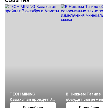
СОБЫТИЯ
Якутии
золота в
раз
Якутии
TECH MINING
В Нижнем Тагиле
Казахстан пройдет 7
обсудят современн
октября в Алматы
технологии
Подробнее
Подробнее