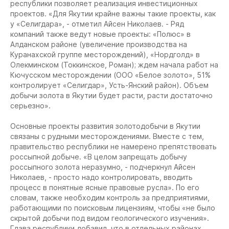
республики позволяет реализация инвестиционных
проектов. «Для Якутии крайне важны такие проекты, как
у «Селигдара», - отметил Айсен Николаев. - Ряд
компаний также ведут новые проекты: «Полюс» в
Алданском районе (увеличение производства на
Куранахской группе месторождений), «Нордголд» в
Олекминском (Токкинское, Роман); ждем начала работ на
Кючусском месторождении (ООО «Белое золото», 51%
контролирует «Селигдар», Усть-Янский район). Объем
добычи золота в Якутии будет расти, расти достаточно
серьезно».
Основные проекты развития золотодобычи в Якутии
связаны с рудными месторождениями. Вместе с тем,
правительство республики не намерено препятствовать
россыпной добыче. «В целом запрещать добычу
россыпного золота неразумно, - подчеркнул Айсен
Николаев, - просто надо контролировать, вводить
процесс в понятные ясные правовые русла». По его
словам, также необходим контроль за предприятиями,
работающими по поисковым лицензиям, чтобы «не было
скрытой добычи под видом геологического изучения».
Глава республики добавил, что в отдельных районах