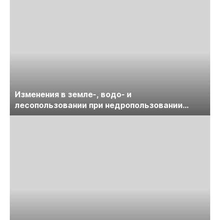
Изменения в земле-, водо- и
лесопользовании при недропользовании
обсудят на семинаре «ПравоТЭК»