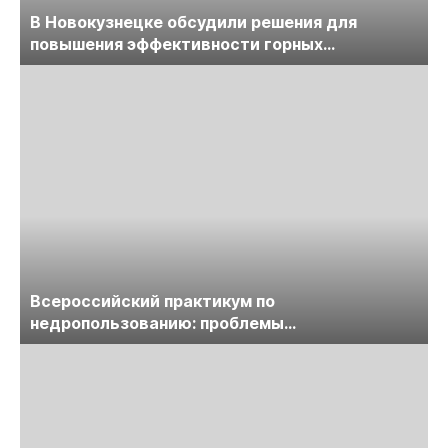
В Новокузнецке обсудили решения для
повышения эффективности горных
предприятий
Всероссийский практикум по
недропользованию: проблемы
лицензирования, цифровизации, экспертизы
пройдет в начале июля