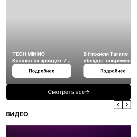
TECH MINING
В Нижнем Тагиле
Казахстан пройдет 7
обсудят современн
октября в Алматы
технологии
Подробнее
Подробнее
измельчения
минерального сырья
Смотреть все
ВИДЕО