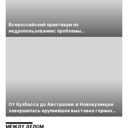
Всероссийский практикум по
недропользованию: проблемы
лицензирования, цифровизации, экспертизы
пройдет в начале июля
От Кузбасса до Австралии: в Новокузнецке
завершилась крупнейшая выставка горных
технологий «Недра России. Уголь России и
Майнинг»
МЕЖДУ ДЕЛОМ