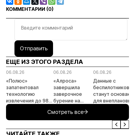
КОММЕНТАРИИ (
0
)
Отправить
ЕЩЕ ИЗ ЭТОГО РАЗДЕЛА
06.08.26
06.08.26
06.08.26
«Полюс»
«Алроса»
Данные с
запатентовал
завершила
беспилотников
технологию
заверочное
станут основани
извлечения до 98%
бурение на
для внеплановых
золота из
золоторудном
проверок
Смотреть все
металлургического
месторождении
недропользоват
шлака
Дегдекан
ЧИТАЙТЕ ТАКЖЕ