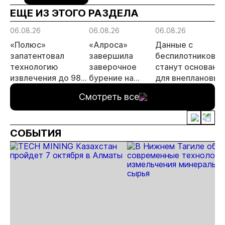
ЕЩЕ ИЗ ЭТОГО РАЗДЕЛА
06.08.26
06.08.26
06.08.26
«Полюс»
«Алроса»
Данные с
запатентовал
завершила
беспилотников
технологию
заверочное
станут основани
извлечения до 98%
бурение на
для внеплановых
золота из
золоторудном
проверок
Смотреть все
металлургического
месторождении
недропользоват
шлака
Дегдекан
СОБЫТИЯ