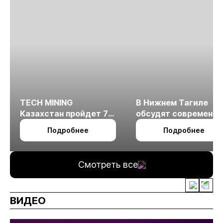
TECH MINING
В Нижнем Тагиле
Казахстан пройдет 7
обсудят современн
октября в Алматы
технологии
Подробнее
Подробнее
измельчения
минерального сырья
Смотреть все
ВИДЕО