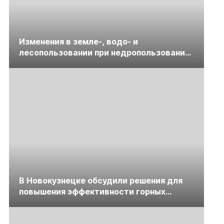
Изменения в земле-, водо- и
лесопользовании при недропользовании
обсудят на семинаре «ПравоТЭК»
В Новокузнецке обсудили решения для
повышения эффективности горных
предприятий