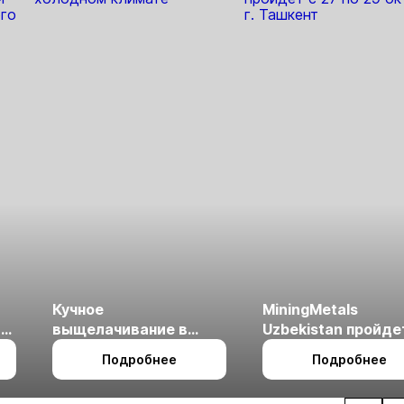
гнозы для
Б
Кучное
MiningMetals
ые
выщелачивание в
Uzbekistan пройде
холодном климате
27 по 29 октября в 
Подробнее
Подробнее
Ташкент