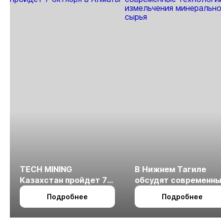
про
МС
TECH MINING
В Нижнем Тагиле
Казахстан пройдет 7
обсудят современн
октября в Алматы
технологии
Подробнее
Подробнее
измельчения
минерального сырья