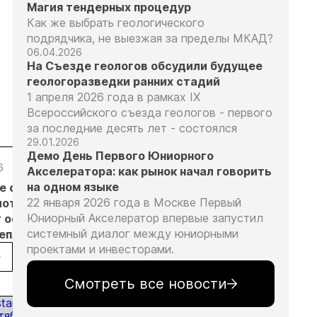
Магия тендерных процедур
Как же выбрать геологического
подрядчика, не выезжая за пределы МКАД?
06.04.2026
На Съезде геологов обсудили будущее
геологоразведки ранних стадий
1 апреля 2026 года в рамках IX
Всероссийского съезда геологов - первого
за последние десять лет - состоялся
29.01.2026
Демо День Первого Юниорного
6
05.08.26
05.08.26
05.08.26
Акселератора: как рынок начал говорить
на одном языке
е с
Добыча
Кассация
Эксперты
22 января 2026 года в Москве Первый
лотников
золота на
оставила в
предложили
Юниорный Акселератор впервые запустил
т основанием
Камчатке
силе
изменить
системный диалог между юниорными
неплановых
снизилась
приговор
подходы к
проектами и инвесторами.
рок
на 20,3% в
по делу о
регулированию
пользователей
первом
незаконной
россыпной
полугодии
добыче 43
золотодобычи
Смотреть все новости
кг золота и
на фоне
серебра на
реформы