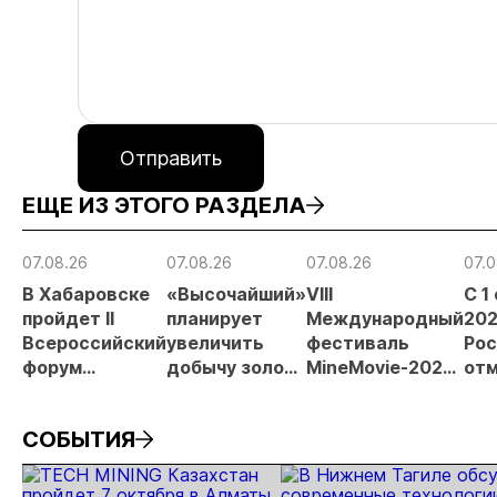
Отправить
ЕЩЕ ИЗ ЭТОГО РАЗДЕЛА
07.08.26
07.08.26
07.08.26
07.0
В Хабаровске
«Высочайший»
VIII
С 1
пройдет II
планирует
Международный
202
Всероссийский
увеличить
фестиваль
Рос
форум
добычу золота
MineMovie-2026
отм
«Россыпное
до 10 тонн в
открыл прием
зая
золото
2026 году
заявок
при
СОБЫТИЯ
России»
рос
от
рис