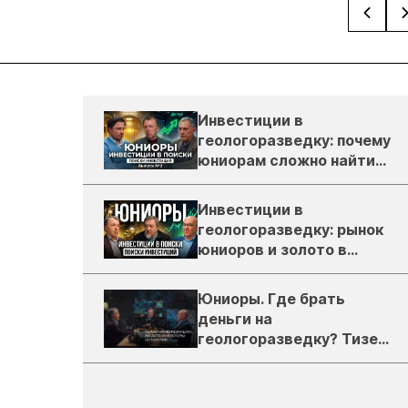
Инвестиции в
геологоразведку: почему
юниорам сложно найти
деньги
Инвестиции в
геологоразведку: рынок
юниоров и золото в
России
Юниоры. Где брать
деньги на
геологоразведку? Тизер
подкаста ЗиТ №1