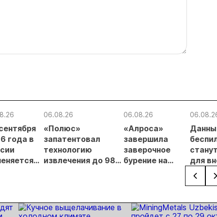
8.26
06.08.26
06.08.26
06.08.2
 сентября
«Полюс»
«Алроса»
Данны
6 года в
запатентовал
завершила
беспи
сии
технологию
заверочное
стану
еняется
извлечения до 98%
бурение на
для в
вительный
золота из
золоторудном
прове
нцип на
металлургического
месторождении
недро
сыпи:
шлака
Дегдекан
раслевые
ки и