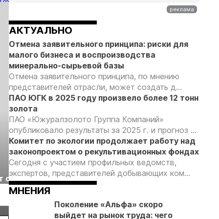
Урале
лицензирования
АКТУАЛЬНО
Отмена заявительного принципа: риски для
малого бизнеса и воспроизводства
минерально-сырьевой базы
Отмена заявительного принципа, по мнению
представителей отрасли, может создать д...
ПАО ЮГК в 2025 году произвело более 12 тонн
золота
ПАО «Южуралзолото Группа Компаний»
опубликовало результаты за 2025 г. и прогноз ...
Комитет по экологии продолжает работу над
законопроектом о рекультивационных фондах
Сегодня с участием профильных ведомств,
Выставка «Рудник
Российская
экспертов, представителей добывающих ком...
т с
2026» пройдет в
отраслевая
г.
Екатеринбурге
энергетическая
МНЕНИЯ
Подробнее
Подробнее
конференция Р
Поколение «Альфа» скоро
2026
выйдет на рынок труда: чего