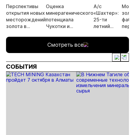
Перспективы
Оценка
А/с
Моду
открытия новых
минерагенического
«Шахтер»:
золо
месторождений
потенциала
25-ти
фабр
золота в
Чукотки и
летний
перс
Чукотском
перспективы
опыт
средн
автономном
выявления новых
добычи
реги
Смотреть все
округе
площадей для
песков
вост
поисков
подземным
месторождений
способом
СОБЫТИЯ
золота и серебра
— рекомендации
для Majors и Juniors