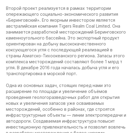
Второй проект реализуется в рамках территории
опережающего социально-экономического развития
«Беринговский». Его якорным инвестором является
австралийская компания Tigers Realm Coal Limited. Она
занимается разработкой месторождений Беринговского
каменноугольного бассейна. Это экспортный продукт
ориентирован на добычу высококачественного
коксующегося угля с последующей реализацией в
страны Азиатско-Тихоокеанского региона. Запасы этого
комплекса месторождений составляют более 1 млрд т
угля. В декабре 2016 года началась добыча угля и его
транспортировка в морской порт.
Одна из основных задач, стоящих перед нами это
расширение по площади и увеличение объёмов
проведения геологоразведочных работ для открытия
новых и увеличения запасов уже осваиваемых
месторождений, особенно в районах, где строятся
инфраструктурные объекты — линии электропередачи и
автодороги. Создаваемая инфраструктура повысит
инвестиционную привлекательность и позволит вовлечь
в разработку месторождения с более низкими