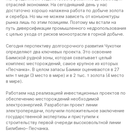
отраслей экономики. На сегодняшний день у нас
достаточно хорошо налажена работа по добыче золота
и серебра. Но мы не можем зависеть от конъюнктуры
рынка лишь по этим позициям. Поэтому мы встали на
путь диверсификации промышленного недропользования
с целью ухода от рисков моноотрасли в горной добыче.
Сегодня перспективу долгосрочного развития Чукотки
определяют два ключевых проекта. Это освоение
Баимской рудной зоны, которая охватывает целый
комплекс месторождений, самое крупное из которых
«Песчанка». В целом запасы Баимки оцениваются в 27
млн т меди (3 место в мире) и в 2 тыс. т золота (4 место
в мире).
Работаем над реализацией инвестиционных проектов по
обеспечению месторождений необходимой
электроэнергией. Разработан проект линии
электропередачи, получили положительное заключение
государственной экспертизы и приступили к
строительству первой очереди высоковольтной линии
Билибино– Песчанка.