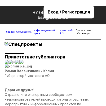
Вход / Регистрация
+7 (495) 221-76-32
bsv@zolteh.ru
Информационный
Чукотский
Приветствие
Главная
Спецпроекты
проект
АО
губернатора
Спецпроекты
Приветствие губернатора
0
808
0
0
Роман Валентинович Копин
Губернатор Чукотского АО
Дорогие друзья!
Отрадно, что экспертным сообществом
недропользователей проводится ряд отраслевых
мероприятий и информационных проектов по