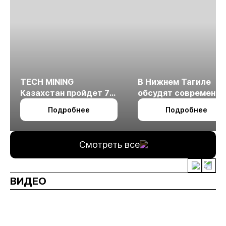
TECH MINING
В Нижнем Тагиле
Казахстан пройдет 7
обсудят современн
октября в Алматы
технологии
Подробнее
Подробнее
измельчения
минерального сырья
Смотреть все
ВИДЕО