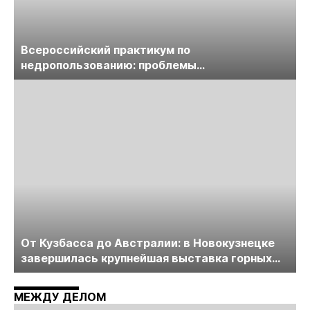
Всероссийский практикум по
недропользованию: проблемы
лицензирования, цифровизации, экспертизы
пройдет в начале июля
От Кузбасса до Австралии: в Новокузнецке
завершилась крупнейшая выставка горных
технологий «Недра России. Уголь России и
Майнинг»
МЕЖДУ ДЕЛОМ