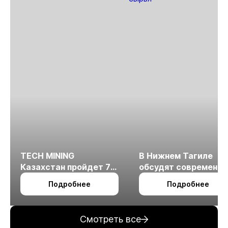
TECH MINING
В Нижнем Тагиле
Казахстан пройдет 7
обсудят современн
октября в Алматы
технологии
Подробнее
Подробнее
измельчения
минерального сырья
Смотреть все