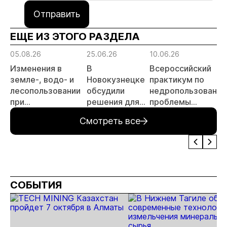
Отправить
ЕЩЕ ИЗ ЭТОГО РАЗДЕЛА
05.08.26
25.06.26
10.06.26
Изменения в
В
Всероссийский
земле-, водо- и
Новокузнецке
практикум по
лесопользовании
обсудили
недропользованию
при
решения для
проблемы
недропользовании
повышения
лицензирования,
Смотреть все
обсудят на
эффективности
цифровизации,
семинаре
горных
экспертизы
«ПравоТЭК»
предприятий
пройдет в начале
июля
СОБЫТИЯ