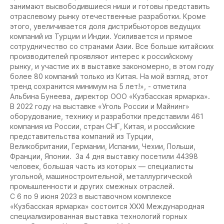
занимают высвободившиеся ниши и готовы представить
отраслевому рынку отечественные разработки. Кроме
этого, увеличивается доля дистрибьюторов ведущих
компаний из Турции и Индии. Усиливается и прямое
сотрудничество со странами Азии. Все больше китайских
производителей проявляют интерес к российскому
рынку, и участие их в выставке закономерно, в этом году
более 80 компаний только из Китая. На мой взгляд, этот
тренд сохранится минимум на 5 лет!», - отметила
Альбина Бунеева, директор ООО «Кузбасская ярмарка».
В 2022 году на выставке «Уголь России и Майнинг»
оборудование, технику и разработки представили 461
компания из России, стран СНГ, Китая, и российские
представительства компаний из Турции,
Великобритании, Германии, Испании, Чехии, Польши,
Франции, Японии. За 4 дня выставку посетили 44398
человек, большая часть из которых — специалисты
угольной, машиностроительной, металлургической
промышленности и других смежных отраслей.
С 6 по 9 июня 2023 в выставочном комплексе
«Кузбасская ярмарка» состоится XXXI Международная
специализированная выставка технологий горных