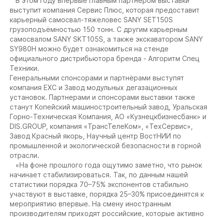
В этом году впервые главным партнером выставки
выступит компания Сервис Плюс, которая предоставит
карьерный самосвал-тяжеловес SANY SET150S
грузоподъёмностью 150 тонн. С другим карьерным
самосвалом SANY SKT105S, а также экскаватором SANY
SY980H можно будет ознакомиться на стенде
официального дистрибьютора бренда - Алгоритм Спец
Техники.
Генеральными спонсорами и партнёрами выступят
компания ЕХС и Завод модульных дегазационных
установок. Партнерами и спонсорами выставки также
станут Копейский машиностроительный завод, Уральская
Горно-Техническая Компания, АО «Кузнецкбизнесбанк» и
DIS.GROUP, компания «ТрансТелеКом», «ТехСервис»,
Завод Красный якорь, Научный центр ВостНИИ по
промышленной и экологической безопасности в горной
отрасли.
«На фоне прошлого года ощутимо заметно, что рынок
начинает стабилизироваться. Так, по данным нашей
статистики порядка 70–75% экспонентов стабильно
участвуют в выставке, порядка 25–30% присоединятся к
мероприятию впервые. На смену иностранным
производителям приходят российские, которые активно