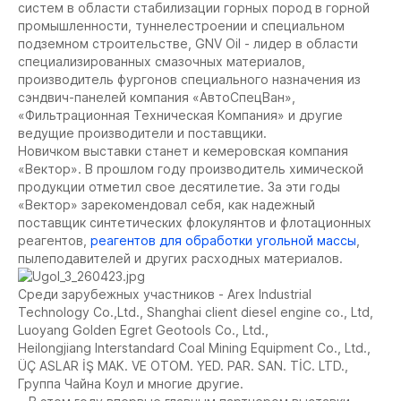
систем в области стабилизации горных пород в горной
промышленности, туннелестроении и специальном
подземном строительстве, GNV Oil - лидер в области
специализированных смазочных материалов,
производитель фургонов специального назначения из
сэндвич-панелей компания «АвтоСпецВан»,
«Фильтрационная Техническая Компания» и другие
ведущие производители и поставщики.
Новичком выставки станет и кемеровская компания
«Вектор». В прошлом году производитель химической
продукции отметил свое десятилетие. За эти годы
«Вектор» зарекомендовал себя, как надежный
поставщик синтетических флокулянтов и флотационных
реагентов,
реагентов для обработки угольной массы
,
пылеподавителей и других расходных материалов.
Среди зарубежных участников - Arex Industrial
Technology Co.,Ltd., Shanghai client diesel engine co., Ltd,
Luoyang Golden Egret Geotools Co., Ltd.,
Heilongjiang Interstandard Coal Mining Equipment Co., Ltd.,
ÜÇ ASLAR İŞ MAK. VE OTOM. YED. PAR. SAN. TİC. LTD.,
Группа Чайна Коул и многие другие.