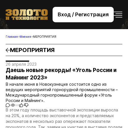
Вход / Регистрация
+7 (495) 221-76-32
bsv@zolteh.ru
Главная
Мнения
МЕРОПРИЯТИЯ
МЕРОПРИЯТИЯ
26 апреля 2023
Даешь новые рекорды! «Уголь России и
Майнинг 2023»
В начале июня в Новокузнецке состоится одно из
ведущих мероприятий горнорудной промышленности –
Международный горнопромышленный форум «Уголь
России и Майнинг».
0
1217
0
1
В этом году площадь выставочной экспозиции выросла
на 20%, а количество экспонентов и представляемых
экспонатов в несколько раз опережают показатели
прошлого года. Так, заявки на участие в выставке подали