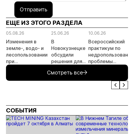
Отправить
ЕЩЕ ИЗ ЭТОГО РАЗДЕЛА
05.08.26
25.06.26
10.06.26
Изменения в
В
Всероссийский
земле-, водо- и
Новокузнецке
практикум по
лесопользовании
обсудили
недропользованию
при
решения для
проблемы
недропользовании
повышения
лицензирования,
Смотреть все
обсудят на
эффективности
цифровизации,
семинаре
горных
экспертизы
«ПравоТЭК»
предприятий
пройдет в начале
июля
СОБЫТИЯ