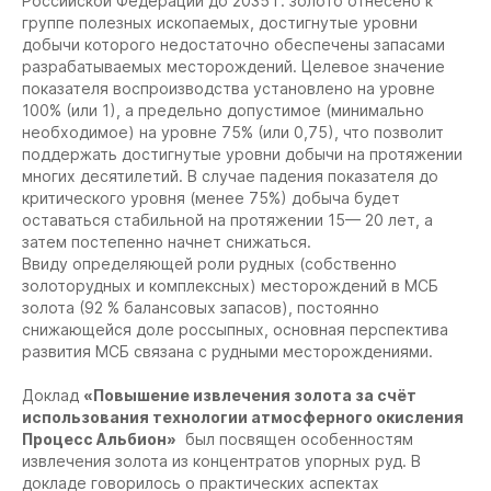
Российской Федерации до 2035 г. золото отнесено к
группе полезных ископаемых, достигнутые уровни
добычи которого недостаточно обеспечены запасами
разрабатываемых месторождений. Целевое значение
показателя воспроизводства установлено на уровне
100% (или 1), а предельно допустимое (минимально
необходимое) на уровне 75% (или 0,75), что позволит
поддержать достигнутые уровни добычи на протяжении
многих десятилетий. В случае падения показателя до
критического уровня (менее 75%) добыча будет
оставаться стабильной на протяжении 15— 20 лет, а
затем постепенно начнет снижаться.
Ввиду определяющей роли рудных (собственно
золоторудных и комплексных) месторождений в МСБ
золота (92 % балансовых запасов), постоянно
снижающейся доле россыпных, основная перспектива
развития МСБ связана с рудными месторождениями.
Доклад
«Повышение извлечения золота за счёт
использования технологии атмосферного окисления
Процесс Альбион»
был посвящен особенностям
извлечения золота из концентратов упорных руд. В
докладе говорилось о практических аспектах