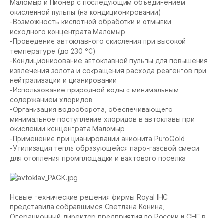
Маломыр и Пионер с последующим объединением
окисленной пульпы (на кондиционировании)
-Возможность кислотной обработки и отмывки
исходного концентрата Маломыр
-Проведение автоклавного окисления при высокой
температуре (до 230 °С)
-Кондиционирование автоклавной пульпы для повышения
извлечения золота и сокращения расхода реагентов при
нейтрализации и цианировании
-Использование природной воды с минимальным
содержанием хлоридов
-Организация водооборота, обеспечивающего
минимальное поступление хлоридов в автоклавы при
окислении концентрата Маломыр
-Применение при цианировании анионита PuroGold
-Утилизация тепла образующейся паро-газовой смеси
для отопления промплощадки и вахтового поселка
Новые технические решения фирмы Royal IHC
представила собравшимся Светлана Конина,
Операционный директор предприятия по России и СНГ в