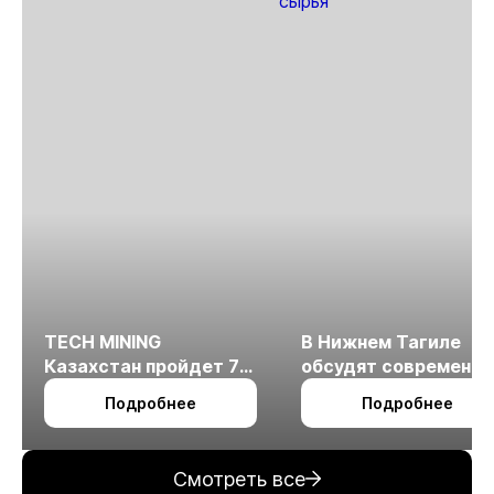
TECH MINING
В Нижнем Тагиле
Казахстан пройдет 7
обсудят современн
октября в Алматы
технологии
Подробнее
Подробнее
измельчения
минерального сырья
Смотреть все