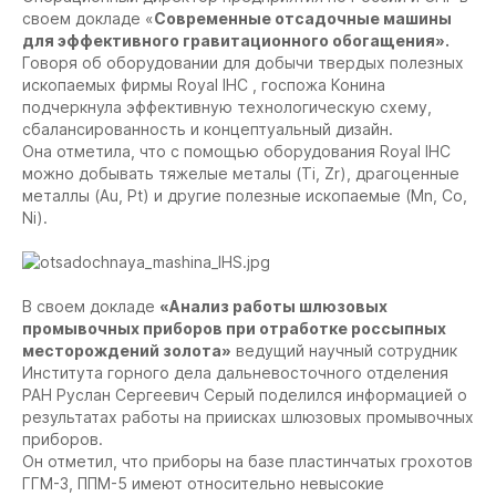
своем докладе «
Современные отсадочные машины
для эффективного гравитационного обогащения».
Говоря об оборудовании для добычи твердых полезных
ископаемых фирмы Royal IHC , госпожа Конина
подчеркнула эффективную технологическую схему,
сбалансированность и концептуальный дизайн.
Она отметила, что с помощью оборудования Royal IHC
можно добывать тяжелые металы (Ti, Zr), драгоценные
металлы (Au, Pt) и другие полезные ископаемые (Mn, Co,
Ni).
В своем докладе
«Анализ работы шлюзовых
промывочных приборов при отработке россыпных
месторождений золота»
ведущий научный сотрудник
Института горного дела дальневосточного отделения
РАН Руслан Сергеевич Серый поделился информацией о
результатах работы на приисках шлюзовых промывочных
приборов.
Он отметил, что приборы на базе пластинчатых грохотов
ГГМ-3, ППМ-5 имеют относительно невысокие