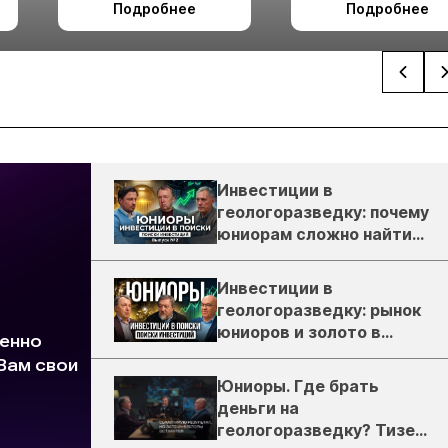
Подробнее
Подробнее
Ташкент
Инвестиции в
геологоразведку: почему
юниорам сложно найти
деньги
Инвестиции в
геологоразведку: рынок
юниоров и золото в
России
Юниоры. Где брать
деньги на
геологоразведку? Тизер