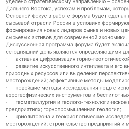
уделено стратегическому направлению – освоен
Дальнего Востока, успехам и проблемам, которы
Основной фокус в работе форума будет сделан 
сырьевой отрасли России в условиях формирую
формирования новых лидеров рынка и новых це
сырьевых активов для современной экономики.
Дискуссионная программа форума будет включат
сегодняшний день являются определяющими для
· активная цифровизация горно-геологической
· развитие искусственного интеллекта и его вн
природных ресурсов или выделения перспектив
месторождений; эффективные методы моделиро
· новейшие методы исследования недр с испо
аэрогеофизических инструментов и беспилотных
· геометаллургия и геолого-технологическое 
предприятиях; горнопромышленная геология;
· криолитозона и геокриологические исследов
месторождений; строительство предприятий и 