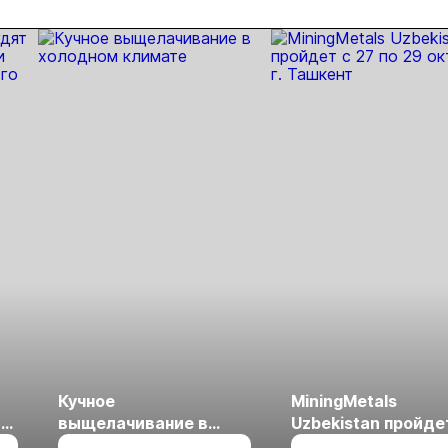
«Недра
России. Уголь
России и
Майнинг»
Кучное
MiningMetals
ые
выщелачивание в
Uzbekistan пройде
холодном климате
27 по 29 октября в 