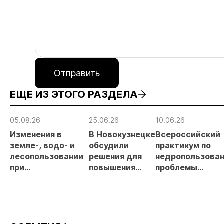
Отправить
ЕЩЕ ИЗ ЭТОГО РАЗДЕЛА
05.08.26
25.06.26
10.06.26
Изменения в
В Новокузнецке
Всероссийский
земле-, водо- и
обсудили
практикум по
лесопользовании
решения для
недропользован
при
повышения
проблемы
недропользовании
эффективности
лицензирования
обсудят на
горных
цифровизации,
семинаре
предприятий
экспертизы
«ПравоТЭК»
пройдет в нача
июля