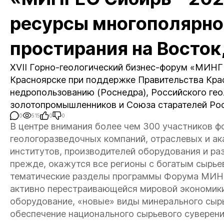
ресурсы многополярно
простирания на Восток,
XVII Горно-геологический бизнес-форум «МИНГЕ
Красноярске при поддержке Правительства Крас
недропользованию (Роснедра), Российского ге
золотопромышленников и Союза старателей Рос
0
515
0
0
В центре внимания более чем 300 участников 
геологоразведочных компаний, отраслевых и а
институтов, производителей оборудования и раз
прежде, окажутся все регионы с богатым сырь
тематические разделы программы Форума МИНГ
активно перестраивающейся мировой экономики 
оборудование, «новые» виды минерального сырь
обеспечение национального сырьевого суверени