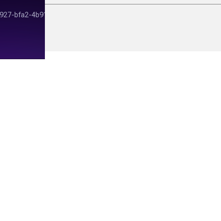
подкаста ЗиТ №1