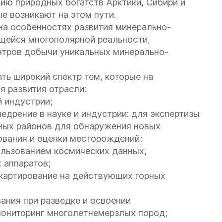
ию природных богатств Арктики, Сибири и
е возникают на этом пути.
на особенностях развития минерально-
щейся многополярной реальности,
нтров добычи уникальных минерально-
ь широкий спектр тем, которые на
 развития отрасли:
 индустрии;
едрение в науке и индустрии: для экспертизы
ных районов для обнаружения новых
вания и оценки месторождений;
льзованием космических данных,
 аппаратов;
картирование на действующих горных
ания при разведке и освоении
мониторинг многолетнемерзлых пород;