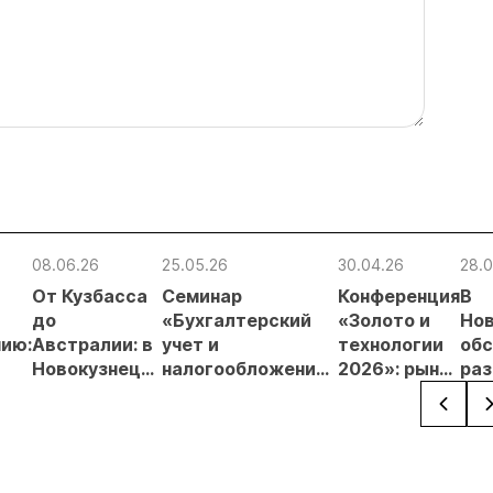
08.06.26
25.05.26
30.04.26
28.0
От Кузбасса
Cеминар
Конференция
В
до
«Бухгалтерский
«Золото и
Нов
ию:
Австралии: в
учет и
технологии
обс
Новокузнецке
налогообложение
2026»: рынок
раз
,
завершилась
горнодобывающих
золота,
гор
крупнейшая
компаний»
технологии и
отр
выставка
пройдет в
юниорные
тех
ле
горных
середине июня
проекты
до 
технологий