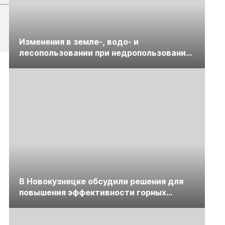
Изменения в земле-, водо- и
лесопользовании при недропользовании
обсудят на семинаре «ПравоТЭК»
В Новокузнецке обсудили решения для
повышения эффективности горных
предприятий