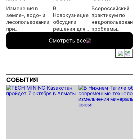
Изменения в
В
Всероссийский
земле-, водо- и
Новокузнецке
практикум по
лесопользовании
обсудили
недропользованию
при
решения для
проблемы
недропользовании
повышения
лицензирования,
Смотреть все
обсудят на
эффективности
цифровизации,
семинаре
горных
экспертизы
«ПравоТЭК»
предприятий
пройдет в начале
июля
СОБЫТИЯ