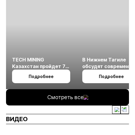
TECH MINING
В Нижнем Тагиле
Казахстан пройдет 7
обсудят современн
октября в Алматы
технологии
Подробнее
Подробнее
измельчения
минерального сырья
Смотреть все
ВИДЕО