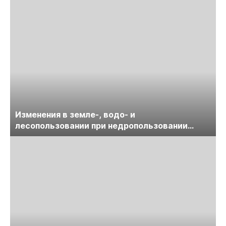
Изменения в земле-, водо- и
лесопользовании при недропользовании
обсудят на семинаре «ПравоТЭК»