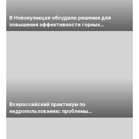
В Новокузнецке обсудили решения для
повышения эффективности горных
предприятий
Всероссийский практикум по
недропользованию: проблемы
лицензирования, цифровизации, экспертизы
пройдет в начале июля