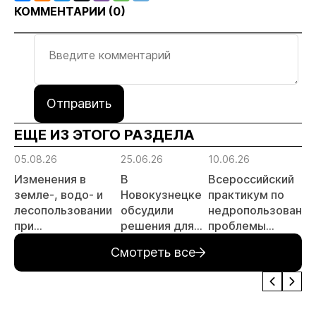
КОММЕНТАРИИ (
0
)
Отправить
ЕЩЕ ИЗ ЭТОГО РАЗДЕЛА
05.08.26
25.06.26
10.06.26
Изменения в
В
Всероссийский
земле-, водо- и
Новокузнецке
практикум по
лесопользовании
обсудили
недропользованию
при
решения для
проблемы
недропользовании
повышения
лицензирования,
Смотреть все
обсудят на
эффективности
цифровизации,
семинаре
горных
экспертизы
«ПравоТЭК»
предприятий
пройдет в начале
июля