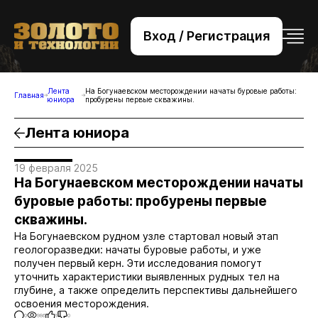
Вход / Регистрация
+7 (495) 221-76-32
bsv@zolteh.ru
Лента
На Богунаевском месторождении начаты буровые работы:
Главная
юниора
пробурены первые скважины.
Лента юниора
19 февраля 2025
На Богунаевском месторождении начаты
буровые работы: пробурены первые
скважины.
На Богунаевском рудном узле стартовал новый этап
геологоразведки: начаты буровые работы, и уже
получен первый керн. Эти исследования помогут
уточнить характеристики выявленных рудных тел на
глубине, а также определить перспективы дальнейшего
освоения месторождения.
0
986
1
0