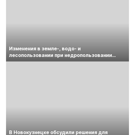
Изменения в земле-, водо- и
лесопользовании при недропользовании
обсудят на семинаре «ПравоТЭК»
В Новокузнецке обсудили решения для