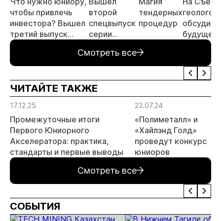
Что нужно юниору,
Вышел
Магия
На Съезд
чтобы привлечь
второй
тендерных
геологов
инвестора? Вышел
спецвыпуск
процедур
обсудили
третий выпуск
серии
будущее
подкаста
«Юниоры:
геологор
Смотреть все
«Экономика
инвестиции
ранних с
недропользования»
в поиски —
поиски
ЧИТАЙТЕ ТАКЖЕ
инвестиций»
17.12.25
23.07.24
Промежуточные итоги
«Полиметалл» и
Первого Юниорного
«Хайлэнд Голд»
Акселератора: практика,
проведут конкурс
стандарты и первые выводы
юниоров
Смотреть все
СОБЫТИЯ