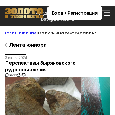
Вход / Регистрация
+7 (495) 221-76-32
bsv@zolteh.ru
Главная
Лента юниора
Перспективы Зыряновского рудопроявления
Лента юниора
3 июля 2024
Перспективы Зыряновского
рудопроявления
0
1311
0
0