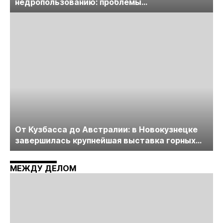
недропользованию: проблемы
лицензирования, цифровизации, экспертизы
пройдет в начале июля
От Кузбасса до Австралии: в Новокузнецке
завершилась крупнейшая выставка горных
технологий «Недра России. Уголь России и
Майнинг»
МЕЖДУ ДЕЛОМ