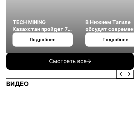
TECH MINING
В Нижнем Тагиле
Казахстан пройдет 7
обсудят современн
октября в Алматы
технологии
Подробнее
Подробнее
измельчения
минерального сырья
Смотреть все
ВИДЕО