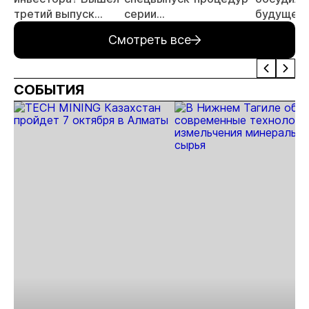
третий выпуск
серии
будущее
подкаста
«Юниоры:
геологор
Смотреть все
«Экономика
инвестиции
ранних с
недропользования»
в поиски —
поиски
СОБЫТИЯ
инвестиций»