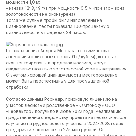
мощности 1,0 м;
- канава 12: 3,49 г/т при мощности 0,5 м (при этом зона
золотоносности не оконтурена).
Тогда же рудные пробы были направлены на
цианирование: тесты показали 100-процентную
цианируемость в пределах 24 часов.
По заключению Андрея Монтина, геохимические
аномалии и шлиховые ореолы (1 г/ куб. м), которые
сконцентрированы в пределах массива, могут
свидетельствовать о золотоносной коре выветривания.
С учетом хорошей цианируемости месторождение
может быть перспективным для промышленной
отработки.
Согласно данным Роснедр, поисковую лицензию на
участок Лесистый родственное «Кампоиску» ООО
«Геовектор» получило в июле 2022 года. Реализацию
представленного ведомству проекта на геологическое
изучение на рудное золото участка в 2024-2028 годах
предприятие оценивает в 225 млн рублей. Он
расположен в 20 км от федеральной трассы Хабаровск –