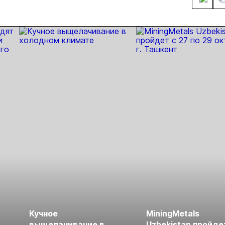
Кучное
MiningMetals
ые
выщелачивание в
Uzbekistan пройде