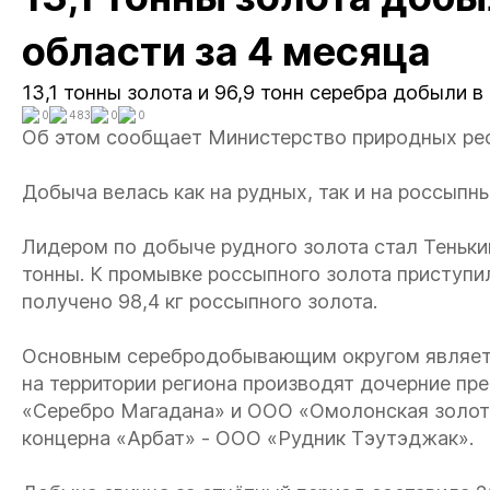
области за 4 месяца
13,1 тонны золота и 96,9 тонн серебра добыли в
0
483
0
0
Об этом сообщает Министерство природных рес
Добыча велась как на рудных, так и на россып
Лидером по добыче рудного золота стал Тенькин
тонны. К промывке россыпного золота приступ
получено 98,4 кг россыпного золота.
Основным серебродобывающим округом являетс
на территории региона производят дочерние пр
«Серебро Магадана» и ООО «Омолонская золото
концерна «Арбат» - ООО «Рудник Тэутэджак».