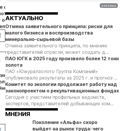
е с
Добыча
Кассация
Эксперты
лотников
золота на
оставила в
предложили
АКТУАЛЬНО
т основанием
Камчатке
силе
изменить
неплановых
Отмена заявительного принципа: риски для
снизилась
приговор
подходы к
рок
малого бизнеса и воспроизводства
на 20,3% в
по делу о
регулированию
пользователей
минерально-сырьевой базы
первом
незаконной
россыпной
Отмена заявительного принципа, по мнению
полугодии
добыче 43
золотодобычи
представителей отрасли, может создать д...
кг золота и
на фоне
ПАО ЮГК в 2025 году произвело более 12 тонн
серебра на
реформы
6
27.04.26
24.04.26
17.04.26
17
золота
Урале
лицензирования
«Полюс»
Имя
Россыпную
В
ПАО «Южуралзолото Группа Компаний»
кинском
развивает
Владимира
золотодобычу в
М
опубликовало результаты за 2025 г. и прогноз ...
олучен
крупнейший
Христова
России могут
о
Комитет по экологии продолжает работу над
йный
научно-
хотят
ликвидировать,
п
законопроектом о рекультивационных фондах
к
популярный
увековечить
- Виктор
у
Сегодня с участием профильных ведомств,
проект о
в Магадане
Таракановский
д
экспертов, представителей добывающих ком...
золотодобыче
зо
МНЕНИЯ
в России
то
г
Поколение «Альфа» скоро
выйдет на рынок труда: чего