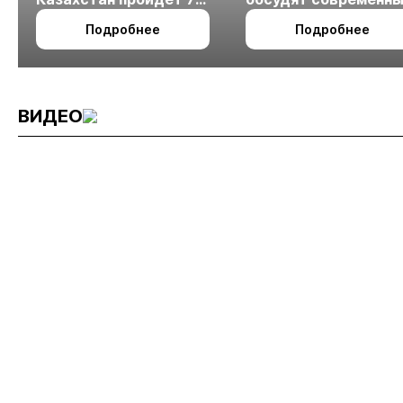
октября в Алматы
технологии
Подробнее
Подробнее
измельчения
минерального сырья
ВИДЕО