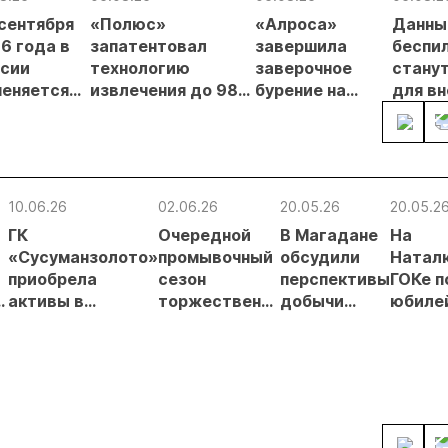
 сентября
«Полюс»
«Алроса»
Данны
6 года в
запатентовал
завершила
беспи
сии
технологию
заверочное
стану
еняется
извлечения до 98%
бурение на
для в
вительный
золота из
золоторудном
прове
нцип на
металлургического
месторождении
недро
сыпи:
шлака
Дегдекан
раслевые
ки и
10.06.26
02.06.26
20.05.26
20.05.2
гнозы для
ГК
Очередной
В Магадане
На
Б
«Сусуманзолото»
промывочный
обсудили
Натал
приобрела
сезон
перспективы
ГОКе п
я
активы в
торжественно
добычи
юбиле
в
Магаданской
открыли в
золота в
слито
области
Сусумане
регионе