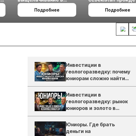
холодном климате
27 по 29 октября в 
Подробнее
Подробнее
Ташкент
Инвестиции в
геологоразведку: почему
юниорам сложно найти
деньги
Инвестиции в
геологоразведку: рынок
юниоров и золото в
России
Юниоры. Где брать
деньги на