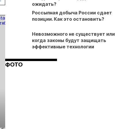
ожидать?
Россыпная добыча России сдает
позиции. Как это остановить?
Невозможного не существует или
когда законы будут защищать
эффективные технологии
ФОТО
Выставка «Рудник
Российская
т с
2026» пройдет в
отраслевая