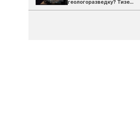
геологоразведку? Тизер
подкаста ЗиТ №1