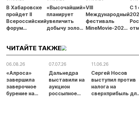
В Хабаровске
«Высочайший»
VIII
С 1
пройдет II
планирует
Международный
202
Всероссийский
увеличить
фестиваль
Рос
форум
добычу золота
MineMovie-2026
отм
«Россыпное
до 10 тонн в
открыл прием
зая
золото
2026 году
заявок
при
ЧИТАЙТЕ ТАКЖЕ
России»
рос
от
рис
06.08.26
07.07.26
11.06.26
про
«Алроса»
Дальнедра
Сергей Носов
МС
завершила
выставили на
выступил против
заверочное
аукцион
налога на
бурение на
россыпное
сверхприбыль дл
золоторудном
месторождение
золотодобытчико
месторождении
«ручей Сударь»
Дегдекан
на Колыме с
запасами 143 кг
золота