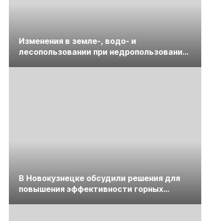
Изменения в земле-, водо- и
лесопользовании при недропользовании
обсудят на семинаре «ПравоТЭК»
В Новокузнецке обсудили решения для
повышения эффективности горных
предприятий