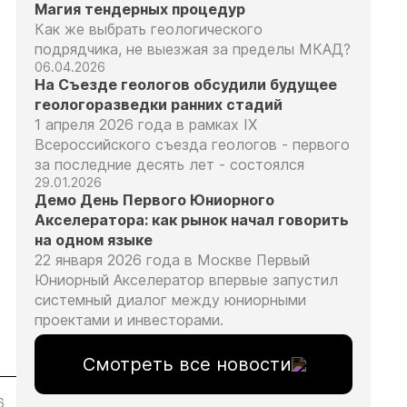
Магия тендерных процедур
Как же выбрать геологического
подрядчика, не выезжая за пределы МКАД?
06.04.2026
На Съезде геологов обсудили будущее
геологоразведки ранних стадий
1 апреля 2026 года в рамках IX
Всероссийского съезда геологов - первого
за последние десять лет - состоялся
29.01.2026
Демо День Первого Юниорного
Акселератора: как рынок начал говорить
на одном языке
22 января 2026 года в Москве Первый
Юниорный Акселератор впервые запустил
системный диалог между юниорными
проектами и инвесторами.
Смотреть все новости
6
05.08.26
05.08.26
05.08.26