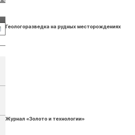
г.
Екатеринбурге
энергетическая
Подробнее
Подробнее
конференция Р
2026
Геологоразведка на рудных месторождениях
Журнал «Золото и технологии»