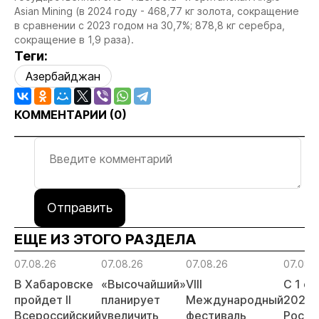
Asian Mining (в 2024 году - 468,77 кг золота, сокращение
в сравнении с 2023 годом на 30,7%; 878,8 кг серебра,
сокращение в 1,9 раза).
Теги:
Азербайджан
КОММЕНТАРИИ (
0
)
Отправить
ЕЩЕ ИЗ ЭТОГО РАЗДЕЛА
07.08.26
07.08.26
07.08.26
07.08.
В Хабаровске
«Высочайший»
VIII
С 1 с
пройдет II
планирует
Международный
2026 
Всероссийский
увеличить
фестиваль
Росси