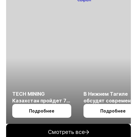
TECH MINING
В Нижнем Тагиле
Казахстан пройдет 7
обсудят современн
октября в Алматы
технологии
Подробнее
Подробнее
измельчения
минерального сырья
Смотреть все