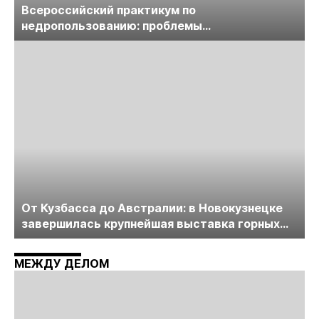
Всероссийский практикум по
недропользованию: проблемы
лицензирования, цифровизации, экспертизы
пройдет в начале июля
От Кузбасса до Австралии: в Новокузнецке
завершилась крупнейшая выставка горных
технологий «Недра России. Уголь России и
Майнинг»
МЕЖДУ ДЕЛОМ