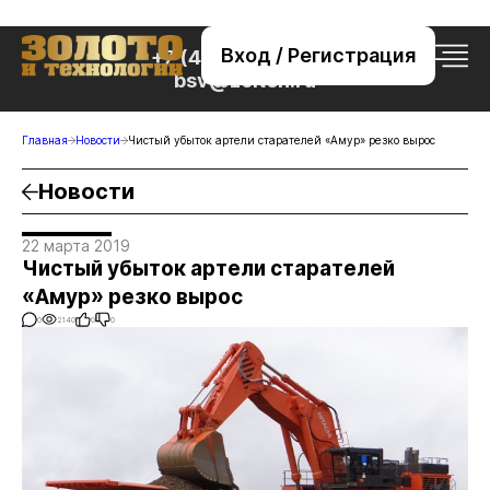
Вход / Регистрация
+7 (495) 221-76-32
bsv@zolteh.ru
Главная
Новости
Чистый убыток артели старателей «Амур» резко вырос
Новости
22 марта 2019
Чистый убыток артели старателей
«Амур» резко вырос
0
2140
0
0