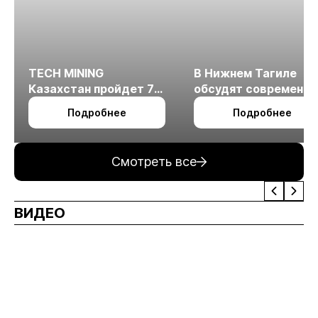
TECH MINING
В Нижнем Тагиле
Казахстан пройдет 7
обсудят современн
октября в Алматы
технологии
Подробнее
Подробнее
измельчения
минерального сырья
Смотреть все
ВИДЕО