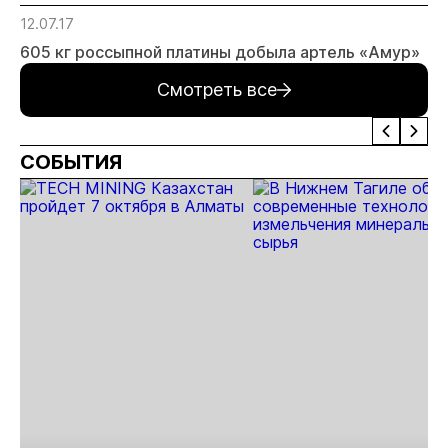
прогн
12.07.17
МСБ
605 кг россыпной платины добыла артель «Амур»
Смотреть все
СОБЫТИЯ