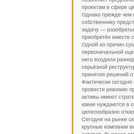
проектам в сфере ц
Однако прежде чем 
собственнику предс
задачу — разобратьс
приобретён вместе 
Одной из причин су
первоначальной оцен
него входили разнор
серьёзной реструкт
принятия решений о
Фактически сегодня
провести ревизию пр
активы имеют страте
какие нуждаются в о
целесообразно отказ
Сегодня на рынке ск
крупные компании в