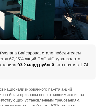
у Руслана Байсарова, стало победителем
рству 67,25% акций ПАО «Южуралзолото
оставила
93,2 млрд рублей
, что почти в 1,74
и национализированного пакета акций
она были признаны несостоявшимися из-за
тветствующих установленным требованиям.
 только контрольный пакет ЮГК, но и ряд