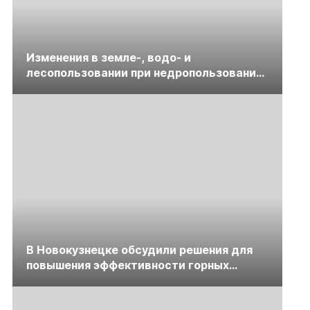
Изменения в земле-, водо- и
лесопользовании при недропользовании
обсудят на семинаре «ПравоТЭК»
В Новокузнецке обсудили решения для
повышения эффективности горных
предприятий