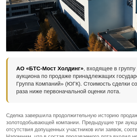
АО «БТС-Мост Холдинг»
, входящее в групп
аукциона по продаже принадлежащих госуда
Группа Компаний» (ЮГК). Стоимость сделки с
раза ниже первоначальной оценки лота.
Сделка завершила продолжительную историю продаж
золотодобывающей компании. Предыдущие три аукци
отсутствия допущенных участников или заявок, соо
Напомним, что в состав продаваемого лота входил не