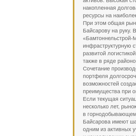
активов. Высокая с
накопленная долгов
ресурсы на наиболе
При этом общая рын
Байсарову на руку. 
«Бамтоннельстрой-М
инфраструктурную с
развитой логистико
также в ряде районо
Сочетание производ
портфеля долгосроч
возможностей созда
преимущества при о
Если текущая ситуа
несколько лет, рыно
в горнодобывающем 
Байсарова имеют ша
одним из активных 