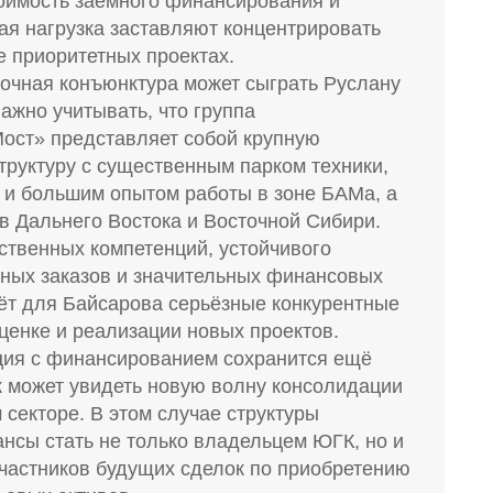
тоимость заёмного финансирования и
ая нагрузка заставляют концентрировать
е приоритетных проектах.
очная конъюнктура может сыграть Руслану
Важно учитывать, что группа
ост» представляет собой крупную
труктуру с существенным парком техники,
й и большим опытом работы в зоне БАМа, а
в Дальнего Востока и Восточной Сибири.
ственных компетенций, устойчивого
ных заказов и значительных финансовых
ёт для Байсарова серьёзные конкурентные
ценке и реализации новых проектов.
ция с финансированием сохранится ещё
к может увидеть новую волну консолидации
секторе. В этом случае структуры
нсы стать не только владельцем ЮГК, но и
участников будущих сделок по приобретению