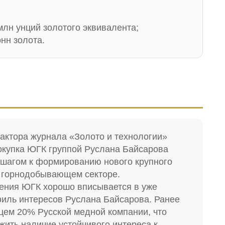
млн унций золотого эквивалента;
нн золота.
ктора журнала «Золото и технологии»
окупка ЮГК группой Руслана Байсарова
 шагом к формированию нового крупного
м горнодобывающем секторе.
ения ЮГК хорошо вписывается в уже
ль интересов Руслана Байсарова. Ранее
цем 20% Русской медной компании, что
жить наличие устойчивого интереса к