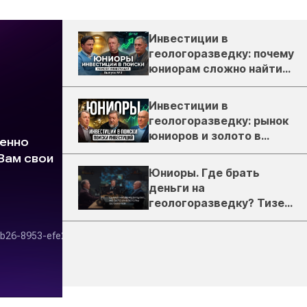
Инвестиции в
геологоразведку: почему
юниорам сложно найти
деньги
Инвестиции в
геологоразведку: рынок
юниоров и золото в
России
Юниоры. Где брать
деньги на
геологоразведку? Тизер
подкаста ЗиТ №1