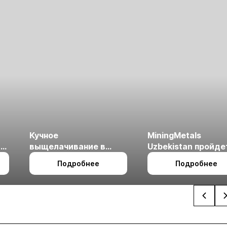
Кучное
MiningMetals
ые
выщелачивание в
Uzbekistan пройде
холодном климате
27 по 29 октября в 
Подробнее
Подробнее
Ташкент