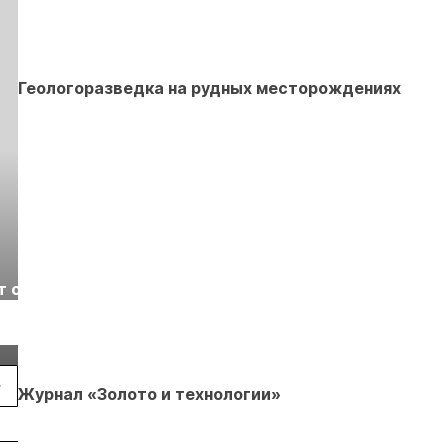
Геологоразведка на рудных месторождениях
Выставка «Рудник
Российская
т с
2026» пройдет в
отраслевая
г.
Екатеринбурге
энергетическая
Подробнее
Подробнее
конференция Р
2026
Журнал «Золото и технологии»