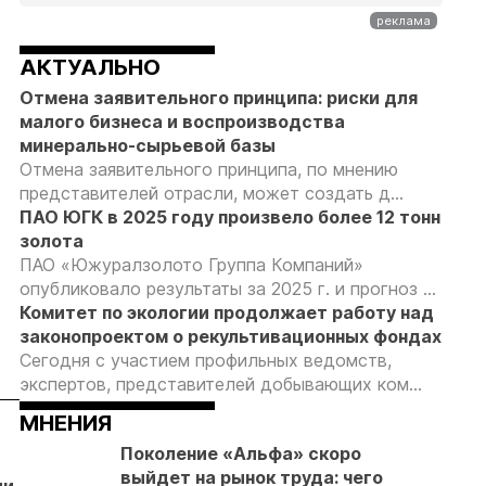
АКТУАЛЬНО
Отмена заявительного принципа: риски для
малого бизнеса и воспроизводства
минерально-сырьевой базы
Отмена заявительного принципа, по мнению
представителей отрасли, может создать д...
ПАО ЮГК в 2025 году произвело более 12 тонн
золота
ПАО «Южуралзолото Группа Компаний»
опубликовало результаты за 2025 г. и прогноз ...
Комитет по экологии продолжает работу над
законопроектом о рекультивационных фондах
Сегодня с участием профильных ведомств,
экспертов, представителей добывающих ком...
МНЕНИЯ
05.08.26
04.08.26
04.08.26
Поколение «Альфа» скоро
Путин обсудил
Продажи
Суд взыскал с
выйдет на рынок труда: чего