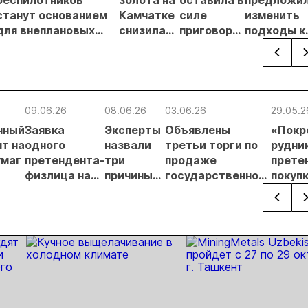
беспилотников
золота на
оставила в
предложи
станут основанием
Камчатке
силе
изменить
для внеплановых
снизилась
приговор
подходы к
проверок
на 20,3% в
по делу о
регулиров
недропользователей
первом
незаконной
россыпной
полугодии
добыче 43
золотодо
кг золота и
на фоне
серебра на
реформы
09.06.26
08.06.26
03.06.26
29.05.2
Урале
лицензиро
нный
Заявка
Эксперты
Объявлены
«Покр
т на
одного
назвали
третьи торги по
рудник» в ч
умаг
претендента-
три
продаже
прете
физлица на
причины
государственного
покуп
 о
участие в
неудач
пакета бумаг ЮГК
госуд
аукционе по
аукционов
пакет
их
ЮГК
по ЮГК
х
отклонена