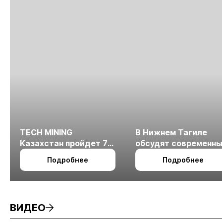
TECH MINING
В Нижнем Тагиле
Казахстан пройдет 7
обсудят современн
октября в Алматы
технологии
Подробнее
Подробнее
измельчения
минерального сырья
ВИДЕО