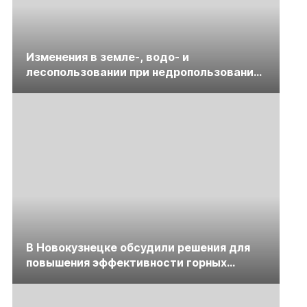
Изменения в земле-, водо- и
лесопользовании при недропользовании
обсудят на семинаре «ПравоТЭК»
В Новокузнецке обсудили решения для
повышения эффективности горных
предприятий