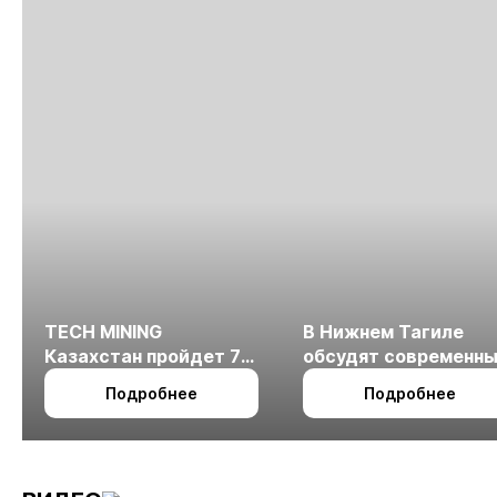
TECH MINING
В Нижнем Тагиле
Казахстан пройдет 7
обсудят современн
октября в Алматы
технологии
Подробнее
Подробнее
измельчения
минерального сырья