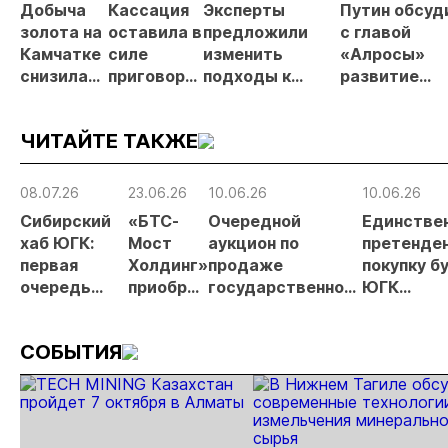
Добыча
Кассация
Эксперты
Путин обсуд
золота на
оставила в
предложили
с главой
Камчатке
силе
изменить
«Алросы»
снизилась
приговор
подходы к
развитие
на 20,3% в
по делу о
регулированию
золотодобы
первом
незаконной
россыпной
и
ЧИТАЙТЕ ТАКЖЕ
полугодии
добыче 43
золотодобычи
энергетичес
кг золота и
на фоне
проектов в
серебра на
реформы
Якутии
08.07.26
23.06.26
10.06.26
10.06.26
Урале
лицензирования
Сибирский
«БТС-
Очередной
Единстве
хаб ЮГК:
Мост
аукцион по
претенден
первая
Холдинг»
продаже
покупку б
очередь
приобрёл
государственного
ЮГК
ЗИФ
госпакет
пакета акций ЮГК
рассказал
«Высокое»
ЮГК за
не состоялся
своих
СОБЫТИЯ
выходит на
93,2
дальнейш
проектные
млрд
действия
показатели
рублей.
переработки