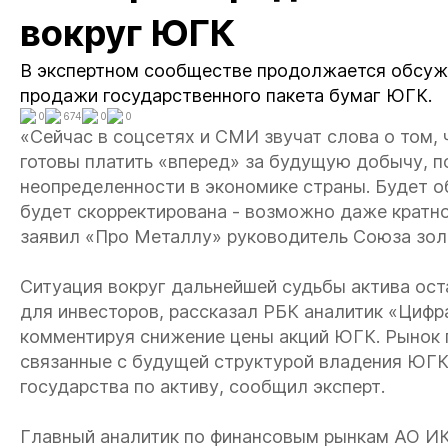
вокруг ЮГК
В экспертном сообществе продолжается обсужд
продажи государственного пакета бумаг ЮГК.
0
674
0
0
«Сейчас в соцсетях и СМИ звучат слова о том, 
готовы платить «вперед» за будущую добычу, п
неопределенности в экономике страны. Будет об
будет скорректирована - возможно даже кратно.
заявил «Про Металлу» руководитель Союза зо
Ситуация вокруг дальнейшей судьбы актива ос
для инвесторов, рассказал РБК аналитик «Цифр
комментируя снижение цены акций ЮГК. Рынок
связанные с будущей структурой владения ЮГ
государства по активу, сообщил эксперт.
Главный аналитик по финансовым рынкам АО И