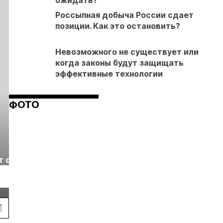
ожидать?
Россыпная добыча России сдает
позиции. Как это остановить?
Невозможного не существует или
когда законы будут защищать
эффективные технологии
ФОТО
Выставка «Рудник
Российская
т с
2026» пройдет в
отраслевая
г.
Екатеринбурге
энергетическая
Подробнее
Подробнее
конференция Р
2026