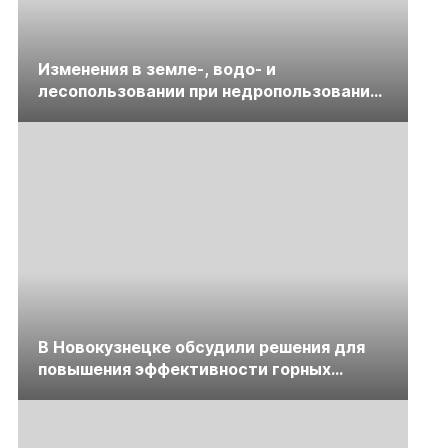
Изменения в земле-, водо- и
лесопользовании при недропользовании
обсудят на семинаре «ПравоТЭК»
В Новокузнецке обсудили решения для
повышения эффективности горных
предприятий