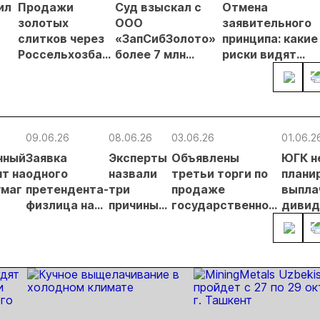
ил
Продажи
Суд взыскал с
Отмена
золотых
ООО
заявительного
слитков через
«ЗапСибЗолото»
принципа: какие
Россельхозбанк
более 7 млн
риски видят
чи
выросли на 31%
рублей за
золотодобытчи
в первом
нарушение
ких
полугодии
природоохранных
требований при
добыче золота
09.06.26
08.06.26
03.06.26
01.06.2
нный
Заявка
Эксперты
Объявлены
ЮГК н
т на
одного
назвали
третьи торги по
плани
умаг
претендента-
три
продаже
выпла
физлица на
причины
государственного
диви
 о
участие в
неудач
пакета бумаг ЮГК
за 202
аукционе по
аукционов
их
ЮГК
по ЮГК
х
отклонена