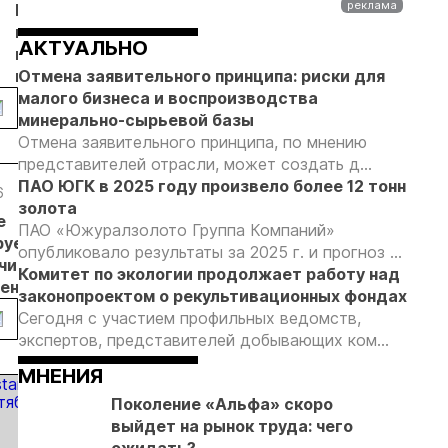
Кучное
Суды
Акции
ООО «МеК
выщелачивание
взыскали с
«Полюса»
разработа
АКТУАЛЬНО
в холодном
ООО
выросли
мобильной
климате: итоги
Отмена заявительного принципа: риски для
«Чайдах»
более чем
золотоизв
ки
конференции в
малого бизнеса и воспроизводства
8,78 млн
на 2% на
фабрики д
Хабаровске
минерально-сырьевой базы
рублей за
фоне
небольших
Отмена заявительного принципа, по мнению
незаконную
общего
месторож
представителей отрасли, может создать д...
добычу
подъема
ПАО ЮГК в 2025 году произвело более 12 тонн
золота в
российского
6
29.05.26
26.05.26
19.05.26
золота
Якутии
рынка
е
«Покровский
На повторный
Повторны
ПАО «Южуралзолото Группа Компаний»
рует
рудник» в числе
аукцион по
по прода
опубликовало результаты за 2025 г. и прогноз ...
чивать
претендентов на
продаже
государс
Комитет по экологии продолжает работу над
денды
покупку
государственного
пакета а
законопроектом о рекультивационных фондах
5 год
государственного
пакета бумаг ЮГК
пройдут 2
Сегодня с участием профильных ведомств,
пакета ЮГК
заявился один
«голланд
экспертов, представителей добывающих ком...
участник, но его
модели»
МНЕНИЯ
не допустили
Поколение «Альфа» скоро
выйдет на рынок труда: чего