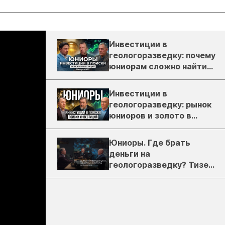
Инвестиции в
геологоразведку: почему
юниорам сложно найти
деньги
Инвестиции в
геологоразведку: рынок
юниоров и золото в
России
Юниоры. Где брать
деньги на
геологоразведку? Тизер
подкаста ЗиТ №1