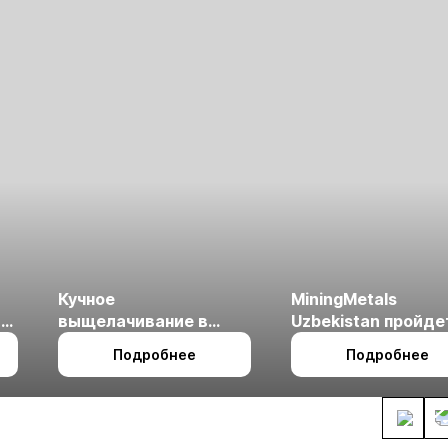
Кучное
MiningMetals
ые
выщелачивание в
Uzbekistan пройде
холодном климате
27 по 29 октября в 
Подробнее
Подробнее
Ташкент