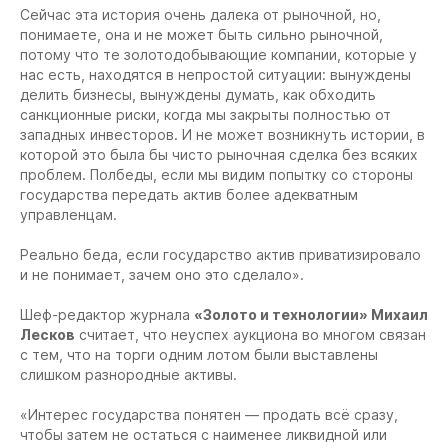
Сейчас эта история очень далека от рыночной, но,
понимаете, она и не может быть сильно рыночной,
потому что те золотодобывающие компании, которые у
нас есть, находятся в непростой ситуации: вынуждены
делить бизнесы, вынуждены думать, как обходить
санкционные риски, когда мы закрыты полностью от
западных инвесторов. И не может возникнуть истории, в
которой это была бы чисто рыночная сделка без всяких
проблем. Полбеды, если мы видим попытку со стороны
государства передать актив более адекватным
управленцам.
Реально беда, если государство актив приватизировало
и не понимает, зачем оно это сделало».
Шеф-редактор журнала
«Золото и технологии»
М
ихаил
Лесков
считает, что неуспех аукциона во многом связан
с тем, что на торги одним лотом были выставлены
слишком разнородные активы.
«Интерес государства понятен — продать всё сразу,
чтобы затем не остаться с наименее ликвидной или