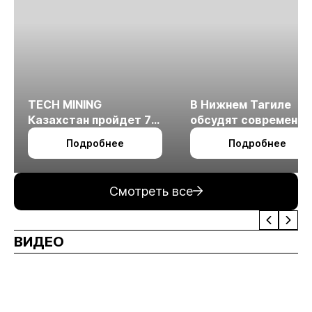
TECH MINING
В Нижнем Тагиле
Казахстан пройдет 7
обсудят современн
октября в Алматы
технологии
Подробнее
Подробнее
измельчения
минерального сырья
Смотреть все
ВИДЕО