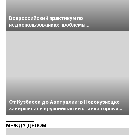
Всероссийский практикум по
недропользованию: проблемы
лицензирования, цифровизации, экспертизы
пройдет в начале июля
От Кузбасса до Австралии: в Новокузнецке
завершилась крупнейшая выставка горных
технологий «Недра России. Уголь России и
Майнинг»
МЕЖДУ ДЕЛОМ