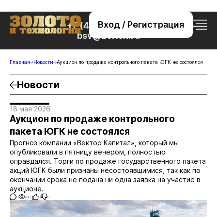
Вход / Регистрация
+7 (495) 221-76-32
bsv@zolteh.ru
Главная
Новости
Аукцион по продаже контрольного пакета ЮГК не состоялся
Новости
18 мая 2026
Аукцион по продаже контрольного
пакета ЮГК не состоялся
Прогноз компании «Вектор Капитал», который мы
опубликовали в пятницу вечером, полностью
оправдался. Торги по продаже государственного пакета
акций ЮГК были признаны несостоявшимися, так как по
окончании срока не подана ни одна заявка на участие в
аукционе.
0
642
0
0