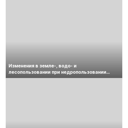
Изменения в земле-, водо- и
лесопользовании при недропользовании
обсудят на семинаре «ПравоТЭК»