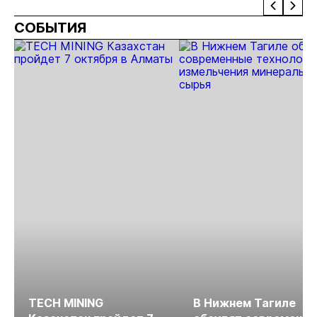
Накатами с
Сухой лог
«Урях»
СОБЫТИЯ
запасами 530 кг
золота
TECH MINING
В Нижнем Тагиле