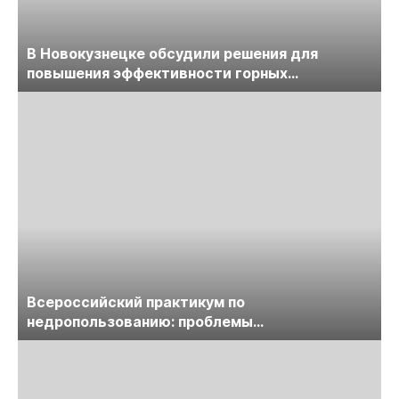
В Новокузнецке обсудили решения для
повышения эффективности горных
предприятий
Всероссийский практикум по
недропользованию: проблемы
лицензирования, цифровизации, экспертизы
пройдет в начале июля