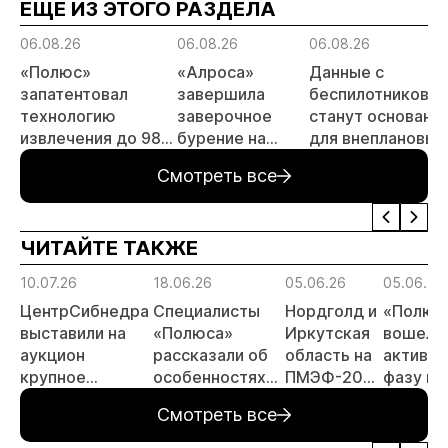
ЕЩЕ ИЗ ЭТОГО РАЗДЕЛА
06.08.26
06.08.26
06.08.26
«Полюс»
«Алроса»
Данные с
запатентовал
завершила
беспилотников
технологию
заверочное
станут основани
извлечения до 98%
бурение на
для внеплановых
золота из
золоторудном
проверок
Смотреть все
металлургического
месторождении
недропользоват
шлака
Дегдекан
ЧИТАЙТЕ ТАКЖЕ
10.07.26
18.06.26
05.06.26
05.06.26
ЦентрСибнедра
Специалисты
Нордголд и
«Полюс
выставили на
«Полюса»
Иркутская
вошел в
аукцион
рассказали об
область на
активн
крупное
особенностях
ПМЭФ-2026
фазу по
россыпное
буровзрывных
подписали
освоен
Смотреть все
месторождение
работ на
соглашение
«Сухог
Аканак-
месторождении
по проекту
Лога»