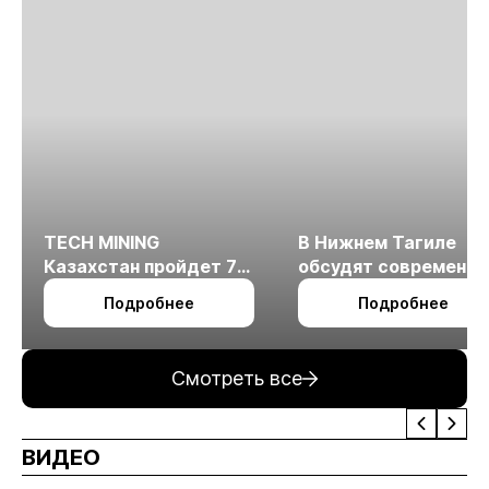
TECH MINING
В Нижнем Тагиле
Казахстан пройдет 7
обсудят современн
октября в Алматы
технологии
Подробнее
Подробнее
измельчения
минерального сырья
Смотреть все
ВИДЕО