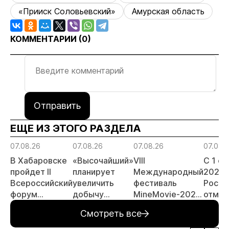
«Прииск Соловьевский»
Амурская область
КОММЕНТАРИИ (
0
)
Отправить
ЕЩЕ ИЗ ЭТОГО РАЗДЕЛА
07.08.26
07.08.26
07.08.26
07.08.
В Хабаровске
«Высочайший»
VIII
С 1 с
пройдет II
планирует
Международный
2026 
Всероссийский
увеличить
фестиваль
Росси
форум
добычу
MineMovie-2026
отмен
«Россыпное
золота до 10
открыл прием
заяви
Смотреть все
золото
тонн в 2026
заявок
принц
России»
году
россы