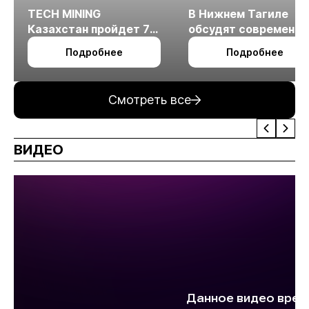
TECH MINING
В Нижнем Тагиле
Казахстан пройдет 7
обсудят современн
октября в Алматы
технологии
Подробнее
Подробнее
измельчения
минерального сырья
Смотреть все
ВИДЕО