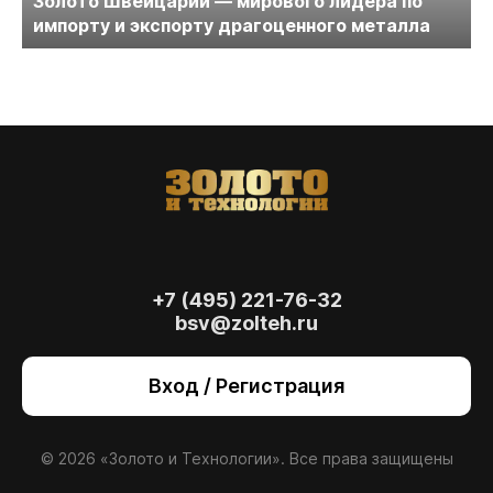
Золото Швейцарии — мирового лидера по
импорту и экспорту драгоценного металла
+7 (495) 221-76-32
bsv@zolteh.ru
На сайте осуществляется обработка файлов
cookie
, необходимых для работы сайта, а
Вход / Регистрация
также для анализа сайта и улучшения
предоставляемых сервисов с
использованием метрической программы
Яндекс.Метрика. Продолжая использовать
© 2026 «Золото и Технологии». Все права защищены
сайт, вы даете
согласие
на использование
данных технологий.