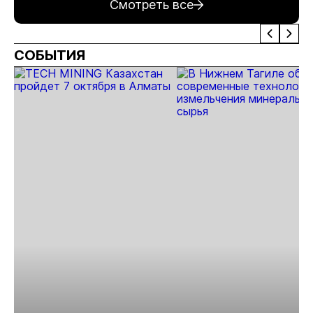
Смотреть все
ущерб лесному
увеличилась
фонду
на 1,8%
СОБЫТИЯ