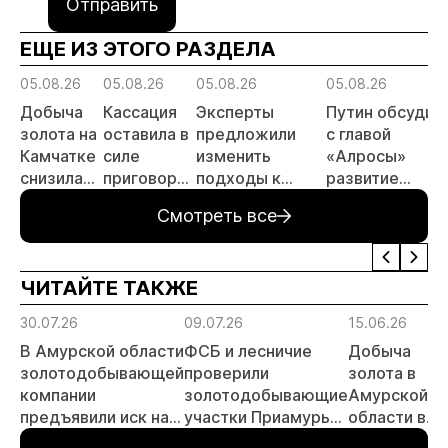
Отправить
ЕЩЕ ИЗ ЭТОГО РАЗДЕЛА
05.08.26
05.08.26
05.08.26
05.08.26
Добыча
Кассация
Эксперты
Путин обсудил
золота на
оставила в
предложили
с главой
Камчатке
силе
изменить
«Алросы»
снизилась
приговор
подходы к
развитие
на 20,3%
по делу о
регулированию
золотодобычи
Смотреть все
в первом
незаконной
россыпной
и
полугодии
добыче 43
золотодобычи
энергетически
кг золота и
на фоне
проектов в
ЧИТАЙТЕ ТАКЖЕ
серебра на
реформы
Якутии
Урале
лицензирования
30.07.26
09.07.26
15.06.26
В Амурской области
ФСБ и лесничие
Добыча
золотодобывающей
проверили
золота в
компании
золотодобывающие
Амурской
предъявили иск на
участки Приамурья
области в
23,8 млн рублей за
с воздуха
январе-мае