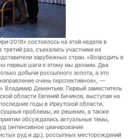
ри-2018» состоялось на этой неделе в
 третий раз, съехались участники из
едставители зарубежных стран. «Возродить в
но первые шаги к этому мы делаем. Два
олько добычи россыпного золота, а это
 направление очень перспективное», —
» Владимир Дементьев. Первый заместитель
ской области Евгений Бичинов, выступая на
 последние годы в Иркутской области,
асущные проблемы, их решения, а также
приятии обсуждались актуальные темы,
уд (интенсивное цианирование
листых руд и др.), россыпных месторождений