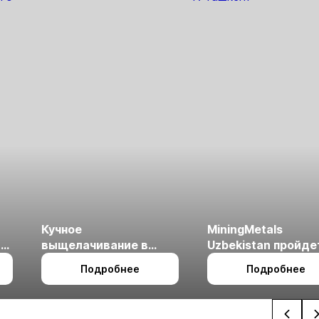
Кучное
MiningMetals
ые
выщелачивание в
Uzbekistan пройде
холодном климате
27 по 29 октября в 
Подробнее
Подробнее
Ташкент