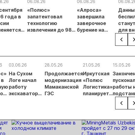
8.26
06.08.26
06.08.26
06.08.2
 сентября
«Полюс»
«Алроса»
Данны
6 года в
запатентовал
завершила
беспи
сии
технологию
заверочное
стану
еняется
извлечения до 98%
бурение на
для в
вительный
золота из
золоторудном
прове
нцип на
металлургического
месторождении
недро
сыпи:
шлака
Дегдекан
раслевые
ки и
6
03.06.26
28.05.26
21.05.26
15.05.26
гнозы для
юс»
На Сухом
Продолжается
Иркутская
Законче
Б
 в
Логе начал
модернизация
«Полюс
пускона
ную
работу
Мамаканской
Логистика»
работы 
по
экскаватор
ГЭС
планирует
подстан
нию
со
утроить
«Витим»
го
сверхдлинной
автопарк
обеспеч
стрелой
месторо
«Сухой 