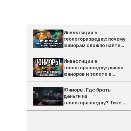
Инвестиции в
геологоразведку: почему
юниорам сложно найти
деньги
Инвестиции в
геологоразведку: рынок
юниоров и золото в
России
Юниоры. Где брать
деньги на
геологоразведку? Тизер
подкаста ЗиТ №1