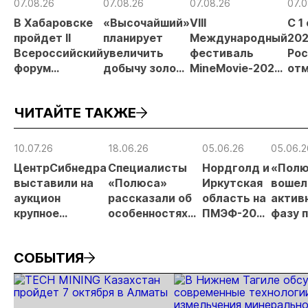
07.08.26
07.08.26
07.08.26
07.0
В Хабаровске
«Высочайший»
VIII
С 1
пройдет II
планирует
Международный
202
Всероссийский
увеличить
фестиваль
Рос
форум
добычу золота
MineMovie-2026
отм
«Россыпное
до 10 тонн в
открыл прием
зая
золото
2026 году
заявок
при
ЧИТАЙТЕ ТАКЖЕ
России»
рос
от
рис
10.07.26
18.06.26
05.06.26
05.06.2
про
ЦентрСибнедра
Специалисты
Нордголд и
«Пол
МС
выставили на
«Полюса»
Иркутская
вошел
аукцион
рассказали об
область на
актив
крупное
особенностях
ПМЭФ-2026
фазу 
россыпное
буровзрывных
подписали
освое
месторождение
работ на
соглашение
«Сухо
СОБЫТИЯ
Аканак-
месторождении
по проекту
Лога»
Накатами с
Сухой лог
«Урях»
запасами 530 кг
золота