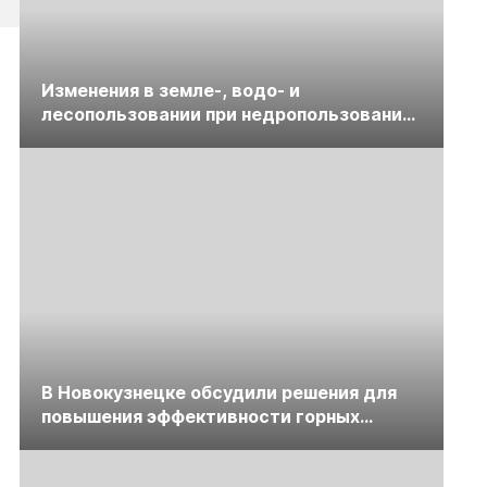
Изменения в земле-, водо- и
лесопользовании при недропользовании
обсудят на семинаре «ПравоТЭК»
В Новокузнецке обсудили решения для
повышения эффективности горных
предприятий