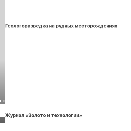
Геологоразведка на рудных месторождениях
Выставка «Рудник
Российская
т с
2026» пройдет в
отраслевая
г.
Екатеринбурге
энергетическая
Подробнее
Подробнее
конференция Р
Журнал «Золото и технологии»
2026