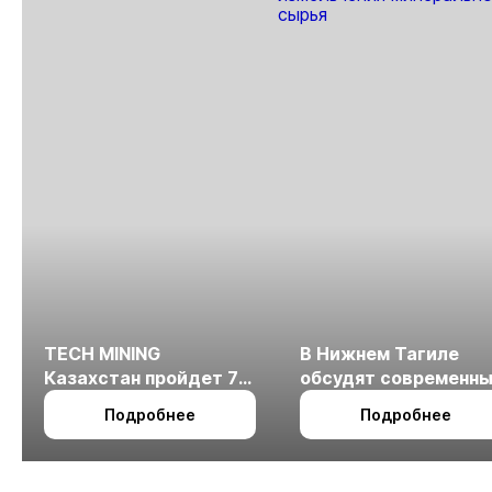
TECH MINING
В Нижнем Тагиле
Казахстан пройдет 7
обсудят современн
октября в Алматы
технологии
Подробнее
Подробнее
измельчения
минерального сырья