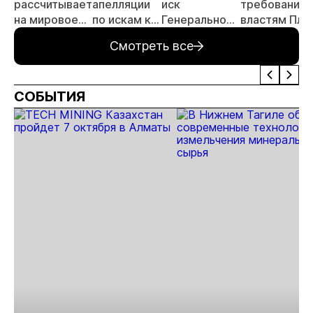
рассчитывает
апелляции
иск
требований к
на мировое
по искам к
Генеральной
властям Пла
соглашение с
Константину
прокуратуры
Смотреть все
властями
Струкову
против
Константина
Струкова
СОБЫТИЯ