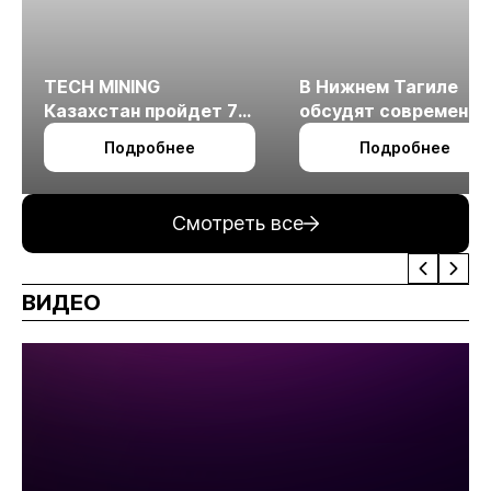
TECH MINING
В Нижнем Тагиле
Казахстан пройдет 7
обсудят современн
октября в Алматы
технологии
Подробнее
Подробнее
измельчения
минерального сырья
Смотреть все
ВИДЕО