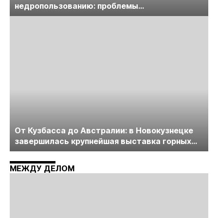
недропользованию: проблемы
лицензирования, цифровизации, экспертизы
пройдет в начале июля
От Кузбасса до Австралии: в Новокузнецке
завершилась крупнейшая выставка горных
технологий «Недра России. Уголь России и
Майнинг»
МЕЖДУ ДЕЛОМ