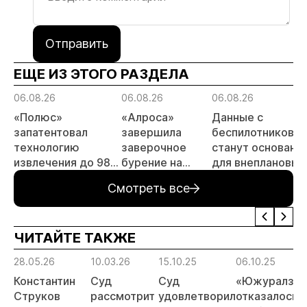
Отправить
ЕЩЕ ИЗ ЭТОГО РАЗДЕЛА
06.08.26
06.08.26
06.08.26
«Полюс»
«Алроса»
Данные с
запатентовал
завершила
беспилотников
технологию
заверочное
станут основани
извлечения до 98%
бурение на
для внеплановых
золота из
золоторудном
проверок
Смотреть все
металлургического
месторождении
недропользоват
шлака
Дегдекан
ЧИТАЙТЕ ТАКЖЕ
28.05.26
10.03.26
15.10.25
06.10.25
Константин
Суд
Суд
«Южуралзол
Струков
рассмотрит
удовлетворил
отказалось 