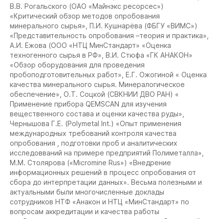
В.В. Рогальского (ОАО «Майнэкс ресорсес»)
«Критический обзор методов опробования
минерального сырья», П.И. Кушнарёва (ФБГУ «ВИМС»)
«Представительность опробования –теория и практика»,
А.И. Ежова (ООО «НТЦ МинСтандарт» «Оценка
техногенного сырья в РФ», В.И. Стюфа «ГК АНАКОН»
«Обзор оборудования для проведения
пробоподготовительных работ», Е.Г. Ожогиной « Оценка
качества минерального сырья. Минералогическое
обеспечение», О.Т. Соцкой (СВКНИИ ДВО РАН) «
Применение прибора QEMSCAN для изучения
вещественного состава и оценки качества руды»,
Чернышова Г.Е. (Polymetal Int.) «Опыт применения
международных требований контроля качества
опробования , подготовки проб и аналитических
исследовваний на примере предприятий Полиметалла»,
М.М. Столярова («Micromine Rus») «Внедрение
информационных решений в процесс опробования от
сбора до интерпретации данных». Весьма полезными и
актуальными были многочисленные доклады
сотрудников НТФ «Анакон и НТЦ «МинСтандарт» по
вопросам аккредитации и качества работы