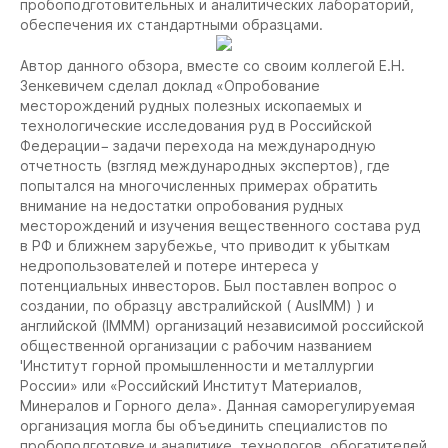
пробоподготовительных и аналитических лабораторий,
обеспечения их стандартными образцами.
Автор данного обзора
, вместе со своим коллегой Е.Н.
Зенкевичем сделал доклад «Опробование
месторождений рудных полезных ископаемых и
технологические исследования руд в Российской
Федерации− задачи перехода на международную
отчетность (взгляд международных экспертов), где
попытался на многочисленных примерах обратить
внимание на недостатки опробования рудных
месторождений и изучения вещественного состава руд
в РФ и ближнем зарубежье, что приводит к убыткам
недропользователей и потере интереса у
потенциальных инвесторов. Был поставлен вопрос о
создании, по образцу австралийской ( AusIMM) ) и
английской (IMMM) организаций независимой российской
общественной организации с рабочим названием
'Институт горной промышленности и металлургии
России» или «Российский Институт Материалов,
Минералов и Горного дела». Данная саморегулируемая
организация могла бы объединить специалистов по
пробоподготовке и аналитике, технологов, обогатителей