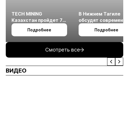
TECH MINING
В Нижнем Тагиле
Казахстан пройдет 7
обсудят современн
октября в Алматы
технологии
Подробнее
Подробнее
измельчения
минерального сырья
Смотреть все
ВИДЕО