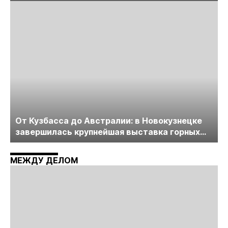
лицензирования, цифровизации, экспертизы
пройдет в начале июля
От Кузбасса до Австралии: в Новокузнецке
завершилась крупнейшая выставка горных
технологий «Недра России. Уголь России и
Майнинг»
МЕЖДУ ДЕЛОМ