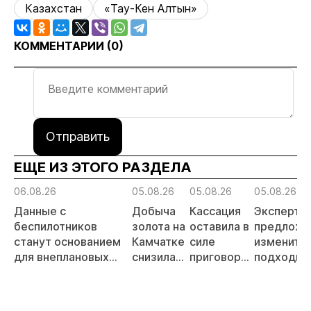
Казахстан
«Тау-Кен Алтын»
КОММЕНТАРИИ (
0
)
Отправить
ЕЩЕ ИЗ ЭТОГО РАЗДЕЛА
06.08.26
05.08.26
05.08.26
05.08.26
Данные с
Добыча
Кассация
Эксперты
беспилотников
золота на
оставила в
предложи
станут основанием
Камчатке
силе
изменить
для внеплановых
снизилась
приговор
подходы 
проверок
на 20,3%
по делу о
регулиро
недропользователей
в первом
незаконной
россыпно
полугодии
добыче 43
золотодо