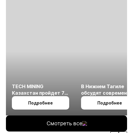
TECH MINING
В Нижнем Тагиле
Казахстан пройдет 7
обсудят современн
октября в Алматы
технологии
Подробнее
Подробнее
измельчения
минерального сырья
Смотреть все