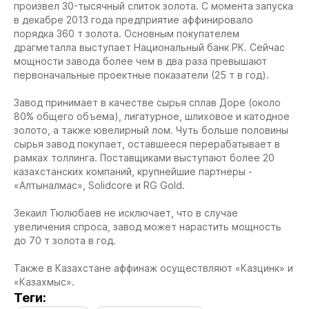
произвел 30-тысячный слиток золота. С момента запуска
в декабре 2013 года предприятие аффинировало
порядка 360 т золота. Основным покупателем
драгметалла выступает Национальный банк РК. Сейчас
мощности завода более чем в два раза превышают
первоначальные проектные показатели (25 т в год).
Завод принимает в качестве сырья сплав Доре (около
80% общего объема), лигатурное, шлиховое и катодное
золото, а также ювелирный лом. Чуть больше половины
сырья завод покупает, оставшееся перерабатывает в
рамках толлинга. Поставщиками выступают более 20
казахстанских компаний, крупнейшие партнеры -
«Алтыналмас», Solidcore и RG Gold.
Зекаил Тюлюбаев не исключает, что в случае
увеличения спроса, завод может нарастить мощность
до 70 т золота в год.
Также в Казахстане аффинаж осуществляют «Казцинк» и
«Казахмыс».
Теги: