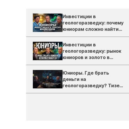
Инвестиции в
геологоразведку: почему
юниорам сложно найти
деньги
Инвестиции в
геологоразведку: рынок
юниоров и золото в
России
Юниоры. Где брать
деньги на
геологоразведку? Тизер
подкаста ЗиТ №1