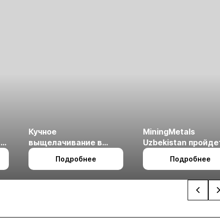
Кучное
MiningMetals
ые
выщелачивание в
Uzbekistan пройде
холодном климате
27 по 29 октября в 
Подробнее
Подробнее
Ташкент