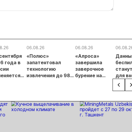
8.26
06.08.26
06.08.26
06.08.2
 сентября
«Полюс»
«Алроса»
Данны
6 года в
запатентовал
завершила
беспи
сии
технологию
заверочное
стану
еняется
извлечения до 98%
бурение на
для в
вительный
золота из
золоторудном
прове
нцип на
металлургического
месторождении
недро
сыпи:
шлака
Дегдекан
раслевые
ки и
гнозы для
Б