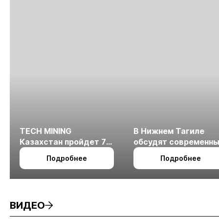
TECH MINING
В Нижнем Тагиле
Казахстан пройдет 7
обсудят современн
октября в Алматы
технологии
Подробнее
Подробнее
измельчения
минерального сырья
ВИДЕО