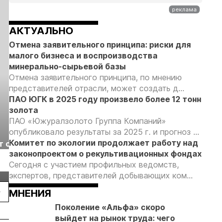
АКТУАЛЬНО
Отмена заявительного принципа: риски для
малого бизнеса и воспроизводства
минерально-сырьевой базы
Отмена заявительного принципа, по мнению
представителей отрасли, может создать д...
ПАО ЮГК в 2025 году произвело более 12 тонн
золота
ПАО «Южуралзолото Группа Компаний»
опубликовало результаты за 2025 г. и прогноз ...
Выставка «Рудник
Российская
Комитет по экологии продолжает работу над
т с
2026» пройдет в
отраслевая
законопроектом о рекультивационных фондах
г.
Екатеринбурге
энергетическая
Подробнее
Подробнее
Сегодня с участием профильных ведомств,
конференция Р
экспертов, представителей добывающих ком...
2026
МНЕНИЯ
Поколение «Альфа» скоро
выйдет на рынок труда: чего