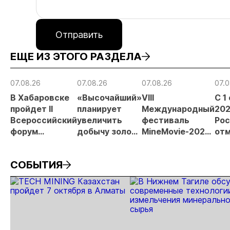
Отправить
ЕЩЕ ИЗ ЭТОГО РАЗДЕЛА
07.08.26
07.08.26
07.08.26
07.0
В Хабаровске
«Высочайший»
VIII
С 1
пройдет II
планирует
Международный
202
Всероссийский
увеличить
фестиваль
Рос
форум
добычу золота
MineMovie-2026
отм
«Россыпное
до 10 тонн в
открыл прием
зая
золото
2026 году
заявок
при
СОБЫТИЯ
России»
рос
от
рис
про
МС