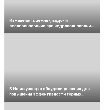
Изменения в земле-, водо- и
лесопользовании при недропользовании
обсудят на семинаре «ПравоТЭК»
В Новокузнецке обсудили решения для
повышения эффективности горных
предприятий