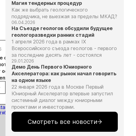
Магия тендерных процедур
Как же выбрать геологического
подрядчика, не выезжая за пределы МКАД?
06.04.2026
На Съезде геологов обсудили будущее
геологоразведки ранних стадий
1 апреля 2026 года в рамках IX
Всероссийского съезда геологов - первого
6
05.08.26
05.08.26
05.08.26
за последние десять лет - состоялся
е с
Добыча
Кассация
Эксперты
29.01.2026
лотников
золота на
оставила в
предложили
Демо День Первого Юниорного
т основанием
Камчатке
силе
изменить
Акселератора: как рынок начал говорить
неплановых
снизилась
приговор
подходы к
на одном языке
рок
на 20,3% в
по делу о
регулированию
22 января 2026 года в Москве Первый
пользователей
первом
незаконной
россыпной
Юниорный Акселератор впервые запустил
полугодии
добыче 43
золотодобычи
системный диалог между юниорными
кг золота и
на фоне
проектами и инвесторами.
серебра на
реформы
Урале
лицензирования
Смотреть все новости