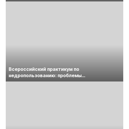
предприятий
Всероссийский практикум по
недропользованию: проблемы
лицензирования, цифровизации, экспертизы
пройдет в начале июля