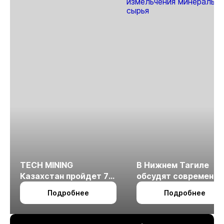
TECH MINING
В Нижнем Тагиле
Казахстан пройдет 7
обсудят современн
октября в Алматы
технологии
Подробнее
Подробнее
измельчения
минерального сырья