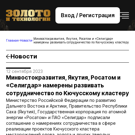
Вход / Регистрация
+7 (495) 221-76-32
bsv@zolteh.ru
Минвостокразвития, Якутия, Росатом и «Селигдар»
Главная
Новости
намерены развивать сотрудничество по Кючусскому кластеру
Новости
12 сентября 2023
Минвостокразвития, Якутия, Росатом и
«Селигдар» намерены развивать
сотрудничество по Кючусскому кластеру
Министерство Российской Федерации по развитию
Дальнего Востока и Арктики, Правительство Республики
Саха (Якутия), Государственная корпорация по атомной
энергии «Росатом» и ПАО «Селигдар» подписали
соглашение о намерениях сотрудничества в сфере
реализации проектов Кючусского кластера
месторождений олова, золота и других твердых