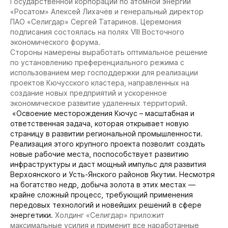
Государственной корпорации по атомной энергии
«Росатом» Алексей Лихачёв и генеральный директор
ПАО «Селигдар» Сергей Татаринов. Церемония
подписания состоялась на полях VIII Восточного
экономического форума.
Стороны намерены выработать оптимальное решение
по установлению преференциального режима с
использованием мер господдержки для реализации
проектов Кючусского кластера, направленных на
создание новых предприятий и ускоренное
экономическое развитие удаленных территорий.
«Освоение месторождения Кючус – масштабная и
ответственная задача, которая открывает новую
страницу в развитии региональной промышленности.
Реализация этого крупного проекта позволит создать
новые рабочие места, поспособствует развитию
инфраструктуры и даст мощный импульс для развития
Верхоянского и Усть-Янского районов Якутии. Несмотря
на богатство недр, добыча золота в этих местах —
крайне сложный процесс, требующий применения
передовых технологий и новейших решений в сфере
энергетики.
Холдинг «Селигдар» приложит
максимальные усилия и применит все наработанные