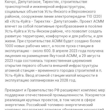
Кючус, Депутатское, Тирехтях, строительстве
транспортной и инженерной инфраструктуры,
социальных объектов Усть-Янского и Верхоянского
районов, сооружении линии электропередачи 110 (220)
кВ «Усть-Куйга - Тирехтях - Депутатский». Проект АСММ
влечет за собой позитивные преобразования в посёлке
Усть-Куйга и Усть-Янском районе, что позволит создать
развитую территорию, комфортную и для работы, и для
жизни. При строительстве АСММ будет создано более
1000 новых рабочих мест, а после пуска станции в
эксплуатацию - около 600. В апреле 2023 года получена
лицензия на размещение Якутской АСММ, а 29 августа
2023 года состоялась торжественная церемония
открытия первого объекта внешней инфраструктуры
атомной станции – временного городка строителей в п.
Усть-Куйга. Ввод атомной станции малой мощности в
эксплуатацию запланирован на 2028 год.
Президент и Правительство РФ расширяют комплекс мер
поддержки отечественной промышленности. Ускоряется
реализация крупных проектов, в том числе в сфере
энергетики. Российский топливно-энергетический
комплекс продолжает плановое обновление мощностей.