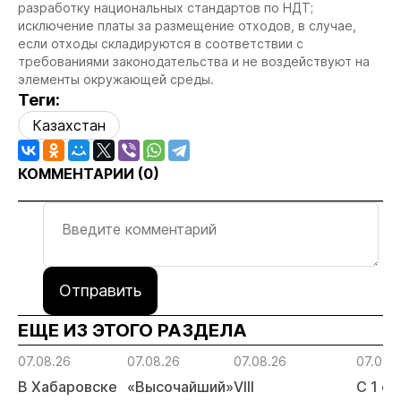
разработку национальных стандартов по НДТ;
исключение платы за размещение отходов, в случае,
если отходы складируются в соответствии с
требованиями законодательства и не воздействуют на
элементы окружающей среды.
Теги:
Казахстан
КОММЕНТАРИИ (
0
)
Отправить
ЕЩЕ ИЗ ЭТОГО РАЗДЕЛА
07.08.26
07.08.26
07.08.26
07.08.
В Хабаровске
«Высочайший»
VIII
С 1 с