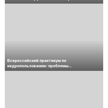
предприятий
Всероссийский практикум по
недропользованию: проблемы
лицензирования, цифровизации, экспертизы
пройдет в начале июля