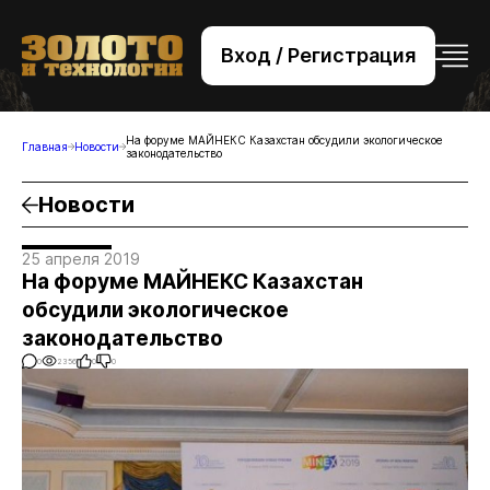
Вход / Регистрация
+7 (495) 221-76-32
bsv@zolteh.ru
На форуме МАЙНЕКС Казахстан обсудили экологическое
Главная
Новости
законодательство
Новости
25 апреля 2019
На форуме МАЙНЕКС Казахстан
обсудили экологическое
законодательство
0
2356
0
0