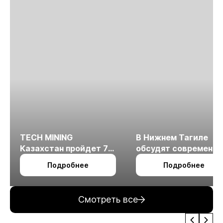
TECH MINING
В Нижнем Тагиле
Казахстан пройдет 7
обсудят современн
октября в Алматы
технологии
Подробнее
Подробнее
измельчения
минерального сырья
Смотреть все