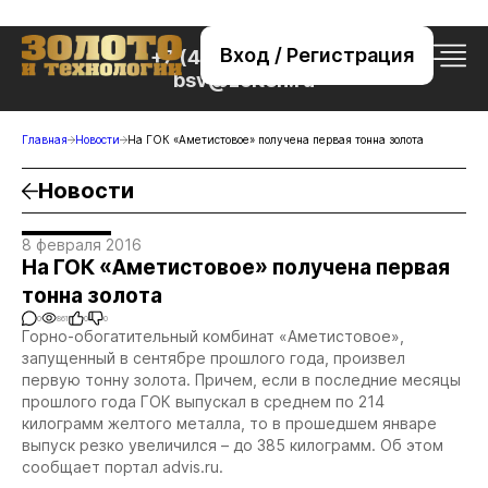
Вход / Регистрация
+7 (495) 221-76-32
bsv@zolteh.ru
Главная
Новости
На ГОК «Аметистовое» получена первая тонна золота
Новости
8 февраля 2016
На ГОК «Аметистовое» получена первая
тонна золота
0
861
0
0
Горно-обогатительный комбинат «Аметистовое»,
запущенный в сентябре прошлого года, произвел
первую тонну золота. Причем, если в последние месяцы
прошлого года ГОК выпускал в среднем по 214
килограмм желтого металла, то в прошедшем январе
выпуск резко увеличился – до 385 килограмм. Об этом
сообщает портал advis.ru.