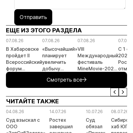
Отправить
ЕЩЕ ИЗ ЭТОГО РАЗДЕЛА
07.08.26
07.08.26
07.08.26
07.08.
В Хабаровске
«Высочайший»
VIII
С 1 с
пройдет II
планирует
Международный
2026 
Всероссийский
увеличить
фестиваль
Росси
форум
добычу
MineMovie-2026
отмен
«Россыпное
золота до 10
открыл прием
заяви
Смотреть все
золото
тонн в 2026
заявок
принц
России»
году
россы
отрас
ЧИТАЙТЕ ТАКЖЕ
риски
прогн
04.08.26
14.07.26
10.07.26
08.07.26
МСБ
Суд взыскал с
Ростех
Суд
Сибирск
ООО
завершил
обязал
хаб ЮГК:
«ЗапСибЗолото»
основное
«Прииск
первая