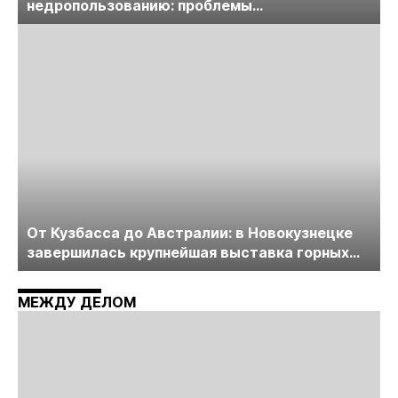
недропользованию: проблемы
лицензирования, цифровизации, экспертизы
пройдет в начале июля
От Кузбасса до Австралии: в Новокузнецке
завершилась крупнейшая выставка горных
технологий «Недра России. Уголь России и
Майнинг»
МЕЖДУ ДЕЛОМ