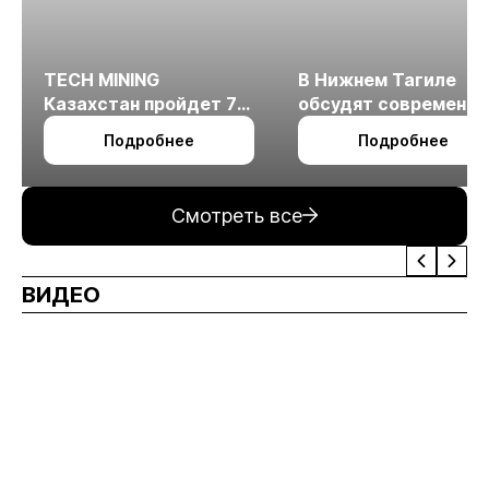
TECH MINING
В Нижнем Тагиле
Казахстан пройдет 7
обсудят современн
октября в Алматы
технологии
Подробнее
Подробнее
измельчения
минерального сырья
Смотреть все
ВИДЕО