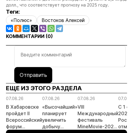
долл., что соответствует прогнозу на 2025 году.
Теги:
«Полюс»
Востоков Алексей
КОММЕНТАРИИ (
0
)
Отправить
ЕЩЕ ИЗ ЭТОГО РАЗДЕЛА
07.08.26
07.08.26
07.08.26
07.08.
В Хабаровске
«Высочайший»
VIII
С 1 с
пройдет II
планирует
Международный
2026 
Всероссийский
увеличить
фестиваль
Росси
форум
добычу
MineMovie-2026
отмен