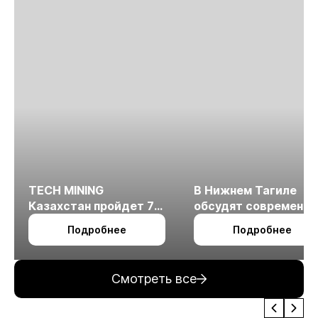
TECH MINING
В Нижнем Тагиле
Казахстан пройдет 7
обсудят современн
октября в Алматы
технологии
Подробнее
Подробнее
измельчения
минерального сырья
Смотреть все