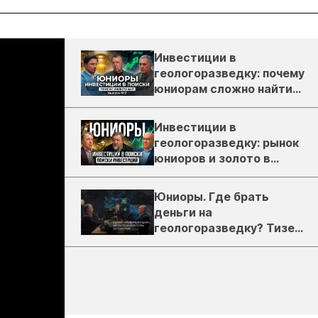
Инвестиции в
геологоразведку: почему
юниорам сложно найти
деньги
Инвестиции в
геологоразведку: рынок
юниоров и золото в
России
Юниоры. Где брать
деньги на
геологоразведку? Тизер
подкаста ЗиТ №1