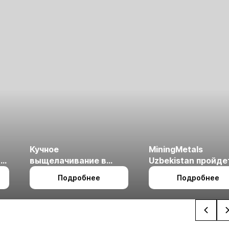
Кучное
MiningMetals
ые
выщелачивание в
Uzbekistan пройде
холодном климате
27 по 29 октября в 
Подробнее
Подробнее
Ташкент