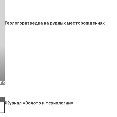
Геологоразведка на рудных месторождениях
Выставка «Рудник
Российская
т с
2026» пройдет в
отраслевая
г.
Екатеринбурге
энергетическая
Подробнее
Подробнее
конференция Р
2026
Журнал «Золото и технологии»