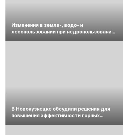
Изменения в земле-, водо- и
лесопользовании при недропользовании
обсудят на семинаре «ПравоТЭК»
В Новокузнецке обсудили решения для
повышения эффективности горных
предприятий