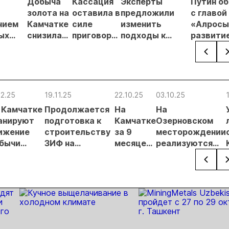
Добыча
Кассация
Эксперты
Путин о
в
золота на
оставила в
предложили
с главой
нием
Камчатке
силе
изменить
«Алросы
ых
снизилась
приговор
подходы к
развити
на 20,3% в
по делу о
регулированию
золотод
ателей
первом
незаконной
россыпной
и
полугодии
добыче 43
золотодобычи
энергет
кг золота и
на фоне
проектов
серебра на
реформы
Якутии
12.25
19.11.25
22.10.25
03.10.25
Урале
лицензирования
 Камчатке
Продолжается
На
На
анируют
подготовка к
Камчатке
Озерновском
ижение
строительству
за 9
месторождении
бычи
ЗИФ на
месяцев
реализуются
агоценных
месторождении
добыли
два крупных
таллов
Кумроч
7931 кг
проекта
золота