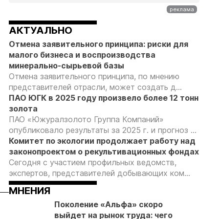
АКТУАЛЬНО
Отмена заявительного принципа: риски для
малого бизнеса и воспроизводства
минерально-сырьевой базы
Отмена заявительного принципа, по мнению
представителей отрасли, может создать д...
ПАО ЮГК в 2025 году произвело более 12 тонн
золота
ПАО «Южуралзолото Группа Компаний»
опубликовало результаты за 2025 г. и прогноз ...
Комитет по экологии продолжает работу над
законопроектом о рекультивационных фондах
Сегодня с участием профильных ведомств,
экспертов, представителей добывающих ком...
МНЕНИЯ
Поколение «Альфа» скоро
04.08.26
04.08.26
04.08.26
выйдет на рынок труда: чего