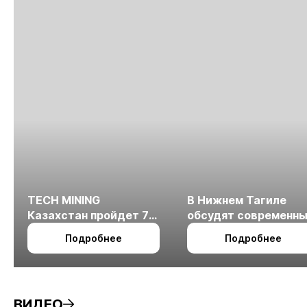
TECH MINING
В Нижнем Тагиле
Казахстан пройдет 7
обсудят современн
октября в Алматы
технологии
Подробнее
Подробнее
измельчения
минерального сырья
ВИДЕО