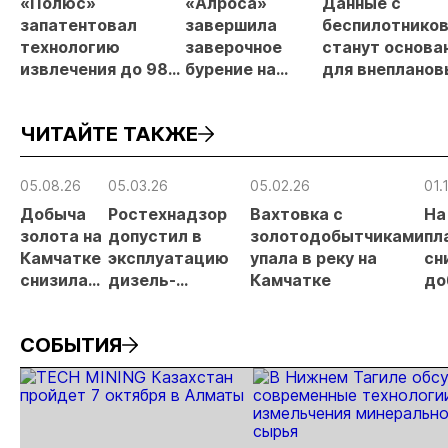
«Полюс»
«Алроса»
Данные с
запатентовал
завершила
беспилотнико
технологию
заверочное
станут основа
извлечения до 98%
бурение на
для внепланов
золота из
золоторудном
проверок
металлургического
месторождении
недропользов
ЧИТАЙТЕ ТАКЖЕ
шлака
Дегдекан
05.08.26
05.03.26
05.02.26
01.
Добыча
Ростехнадзор
Вахтовка с
На
золота на
допустил в
золотодобытчиками
пл
Камчатке
эксплуатацию
упала в реку на
сн
снизилась
дизель-
Камчатке
до
на 20,3% в
генераторную
др
первом
электростанцию
ме
СОБЫТИЯ
полугодии
АО «СиГМА»