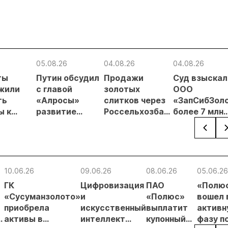
05.08.26
04.08.26
04.08.26
ты
Путин обсудил
Продажи
Суд взыскал
жили
с главой
золотых
ООО
ть
«Алросы»
слитков через
«ЗапСибЗол
ы к
развитие
Россельхозбанк
более 7 млн
рованию
золотодобычи
выросли на 31%
рублей за
ной
и
в первом
нарушение
добычи
энергетических
полугодии
природоохр
проектов в
требований 
мы
Якутии
добыче золо
10.06.26
09.06.26
08.06.26
05.06.26
ирования
ГК
Цифровизация
ПАО
«Полю
«Сусуманзолото»
и
«Полюс»
вошел 
приобрела
искусственный
выплатит
активн
я
активы в
интеллект
купонный
фазу п