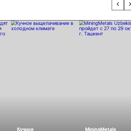
в
Магаданской
важнейшие
доход по
освое
области
темы
облигациям
«Сухог
отраслевой
Лога»
конференции в
Красноярске
Кучное
MiningMetals