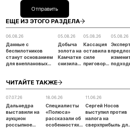
Отправить
ЕЩЕ ИЗ ЭТОГО РАЗДЕЛА
06.08.26
05.08.26
05.08.26
05.08.26
Данные с
Добыча
Кассация
Экспер
беспилотников
золота на
оставила в
предло
станут основанием
Камчатке
силе
измени
для внеплановых
снизилась
приговор
подход
проверок
на 20,3% в
по делу о
регули
недропользователей
первом
незаконной
россып
ЧИТАЙТЕ ТАКЖЕ
полугодии
добыче 43
золото
кг золота и
на фоне
серебра на
рефор
07.07.26
18.06.26
11.06.26
Урале
лиценз
Дальнедра
Специалисты
Сергей Носов
выставили на
«Полюса»
выступил против
аукцион
рассказали об
налога на
россыпное
особенностях
сверхприбыль дл