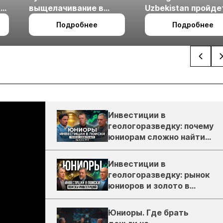
ые
выщелачивание в
Uzbekistan пройде
холодном климате
27 по 29 октября в 
Подробнее
Подробнее
Ташкент
Инвестиции в
геологоразведку: почему
юниорам сложно найти
деньги
Инвестиции в
геологоразведку: рынок
юниоров и золото в
России
Юниоры. Где брать