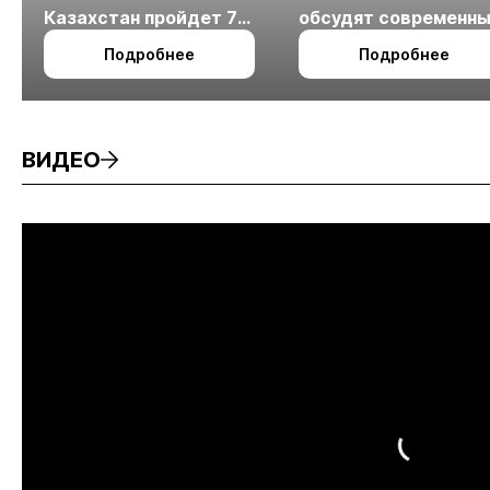
Казахстан пройдет 7
обсудят современн
октября в Алматы
технологии
Подробнее
Подробнее
измельчения
минерального сырья
ВИДЕО