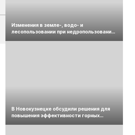
Изменения в земле-, водо- и
лесопользовании при недропользовании
обсудят на семинаре «ПравоТЭК»
В Новокузнецке обсудили решения для
повышения эффективности горных
предприятий