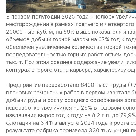
В первом полугодии 2025 года «Полюс» увелич
месторождении в рамках третьего и четвертого
20009 тыс. куб. м, на 69% выше показателя янва
объемов добычи горной массы на 67% год к году
обеспечен увеличением количества горной техн
последовательностью горных работ объем добы
тыс. т. При этом среднее содержание увеличилос
контурах второго этапа карьера, характеризующ
Предприятие переработало 6400 тыс. т руды (+
плановых ремонтных работ в первом квартале 2
добычи руды и росту среднего содержания золо
переработке увеличился на 29% в годовом сопос
извлечения вырос год к году на 8,2 п.п. до 79,
флотации на ЗИФ в августе 2024 года и роста с
результате фабрика произвела 330 тыс. унций л