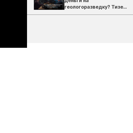
деньги на
геологоразведку? Тизер
подкаста ЗиТ №1