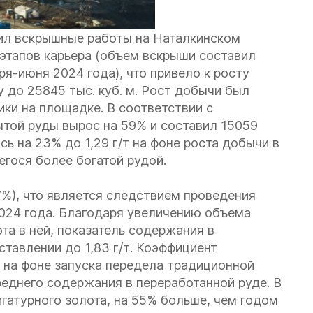
ил вскрышные работы на Наталкинском
 этапов карьера (объем вскрыши составил
ря-июня 2024 года), что привело к росту
 до 25845 тыс. куб. м. Рост добычи был
ики на площадке. В соответствии с
той руды вырос на 59% и составил 15059
ь на 23% до 1,29 г/т на фоне роста добычи в
егося более богатой рудой.
7%), что является следствием проведения
024 года. Благодаря увеличению объема
та в ней, показатель содержания в
тавлении до 1,83 г/т. Коэффициент
9% на фоне запуска передела традиционной
реднего содержания в переработанной руде. В
игатурного золота, на 55% больше, чем годом