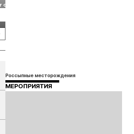
т с
2026» пройдет в
отраслевая
г.
Екатеринбурге
энергетическая
Подробнее
Подробнее
конференция Р
2026
Россыпные месторождения
МЕРОПРИЯТИЯ