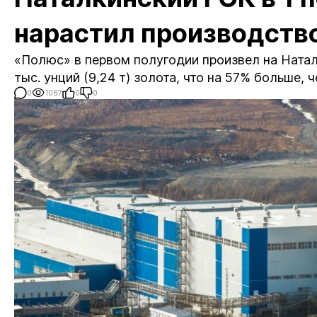
нарастил производств
«Полюс» в первом полугодии произвел на Ната
тыс. унций (9,24 т) золота, что на 57% больше,
0
1067
0
0