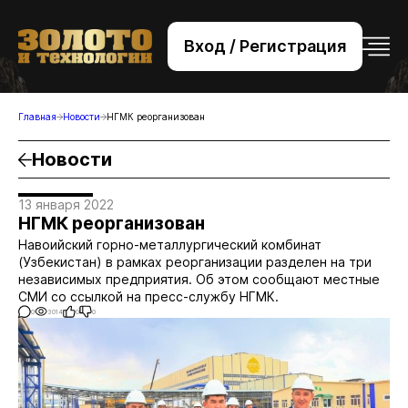
Вход / Регистрация
+7 (495) 221-76-32
bsv@zolteh.ru
Главная
Новости
НГМК реорганизован
Новости
13 января 2022
НГМК реорганизован
Навоийский горно-металлургический комбинат
(Узбекистан) в рамках реорганизации разделен на три
независимых предприятия. Об этом сообщают местные
СМИ со ссылкой на пресс-службу НГМК.
0
3014
0
0