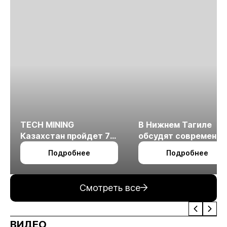
TECH MINING
В Нижнем Тагиле
Казахстан пройдет 7
обсудят современн
октября в Алматы
технологии
Подробнее
Подробнее
измельчения
минерального сырья
Смотреть все
ВИДЕО