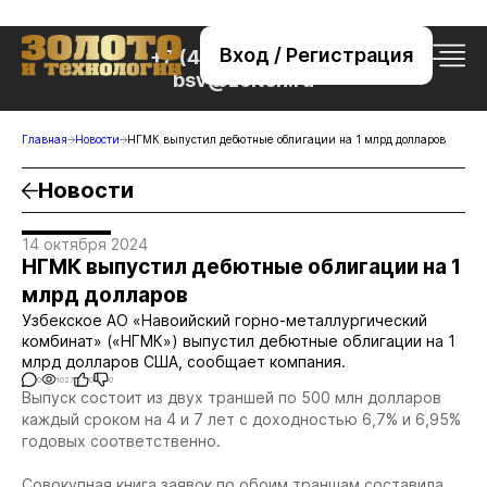
Вход / Регистрация
+7 (495) 221-76-32
bsv@zolteh.ru
Главная
Новости
НГМК выпустил дебютные облигации на 1 млрд долларов
Новости
14 октября 2024
НГМК выпустил дебютные облигации на 1
млрд долларов
Узбекское АО «Навоийский горно-металлургический
комбинат» («НГМК») выпустил дебютные облигации на 1
млрд долларов США, сообщает компания.
0
1027
0
0
Выпуск состоит из двух траншей по 500 млн долларов
каждый сроком на 4 и 7 лет с доходностью 6,7% и 6,95%
годовых соответственно.
Совокупная книга заявок по обоим траншам составила