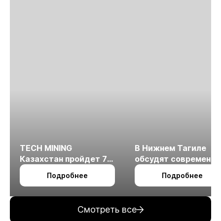
TECH MINING
В Нижнем Тагиле
Казахстан пройдет 7
обсудят современн
октября в Алматы
технологии
Подробнее
Подробнее
измельчения
минерального сырья
Смотреть все